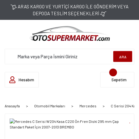
ARAS KARGO VE YURTİÇİ KARGO İLE GÖNDERİM VEYA
DEPODA TESLİM SEÇENEKLERİ
ARA
Hesabım
Sepetim
Anasayfa
Otomobil Markaları
Mercedes
C Serisi 204 Kas