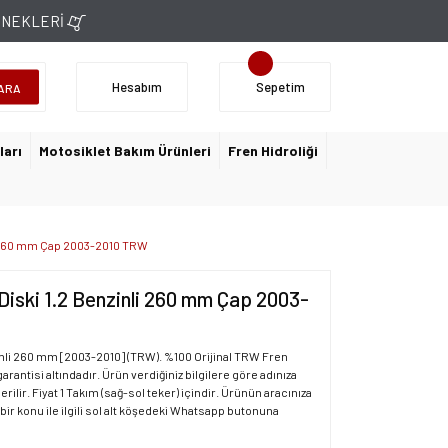
ÇENEKLERİ
Hesabım
Sepetim
ARA
ları
Motosiklet Bakım Ürünleri
Fren Hidroliği
li 260 mm Çap 2003-2010 TRW
Diski 1.2 Benzinli 260 mm Çap 2003-
inli 260 mm [2003-2010] (TRW). %100 Orijinal TRW Fren
garantisi altındadır. Ürün verdiğiniz bilgilere göre adınıza
rilir. Fiyat 1 Takım (sağ-sol teker) içindir. Ürünün aracınıza
 bir konu ile ilgili sol alt köşedeki Whatsapp butonuna