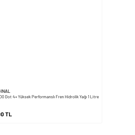
Gönder
GINAL
0 Dot 4+ Yüksek Performanslı Fren Hidrolik Yağı 1 Litre
00 TL