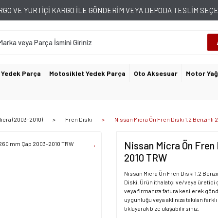
GO VE YURTİÇİ KARGO İLE GÖNDERİM VEYA DEPODA TESLİM SE
 Yedek Parça
Motosiklet Yedek Parça
Oto Aksesuar
Motor Yağ
icra (2003-2010)
Fren Diski
Nissan Micra Ön Fren Diski 1.2 Benzin
Nissan Micra Ön Fren 
2010 TRW
Nissan Micra Ön Fren Diski 1.2 Benz
Diski. Ürün ithalatçı ve/veya üretici 
veya firmanıza fatura kesilerek gönde
uygunluğu veya aklınıza takılan farklı
tıklayarak bize ulaşabilirsiniz.