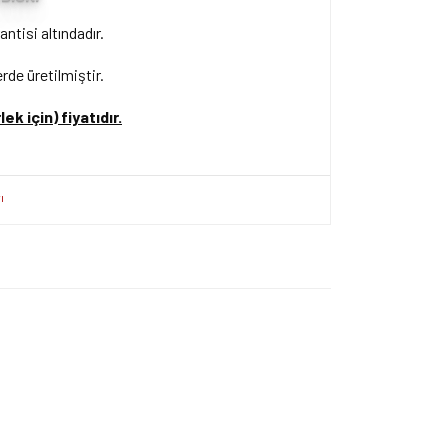
antisi altındadır.
de üretilmiştir.
ek için) fiyatıdır.
ersiz gördüğünüz noktaları öneri formunu kullanarak
apın!