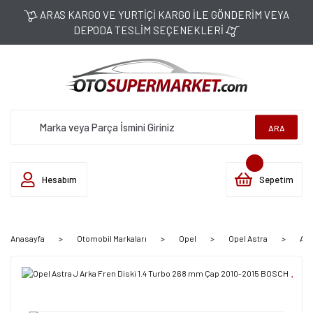
ARAS KARGO VE YURTİÇİ KARGO İLE GÖNDERİM VEYA
DEPODA TESLİM SEÇENEKLERİ
ARA
Hesabım
Sepetim
Anasayfa
Otomobil Markaları
Opel
Opel Astra
Ast