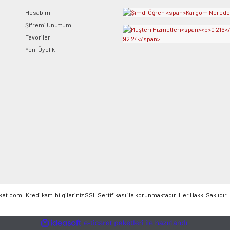
Hesabım
Gönder
Şifremi Unuttum
Favoriler
Yeni Üyelik
om l Kredi kartı bilgileriniz SSL Sertifikası ile korunmaktadır. Her Hakkı Saklıdır.
ile
ideasoft
e-