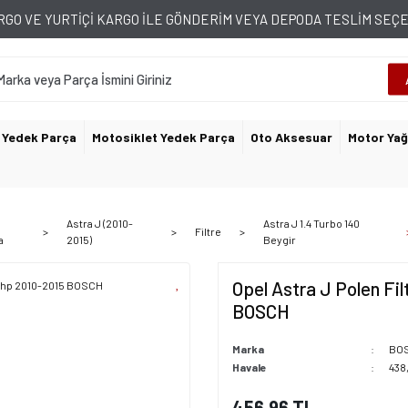
GO VE YURTİÇİ KARGO İLE GÖNDERİM VEYA DEPODA TESLİM SE
 Yedek Parça
Motosiklet Yedek Parça
Oto Aksesuar
Motor Yağ
l
Astra J (2010-
Astra J 1.4 Turbo 140
Filtre
a
2015)
Beygir
Opel Astra J Polen Fil
BOSCH
Marka
BO
Havale
438
456,96 TL