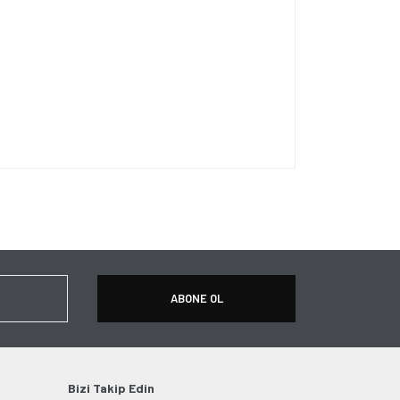
ersiz gördüğünüz noktaları öneri formunu kullanarak
apın!
ABONE OL
Bizi Takip Edin