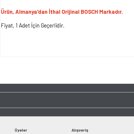
Ürün, Almanya'dan İthal Orijinal BOSCH Markadır.
Fiyat, 1 Adet İçin Geçerlidir.
Bu ürünün fiyat bilgisi, resim, ürün açıklamalarında ve diğer konularda yet
tarafımıza iletebilirsiniz.
Bu ürüne ilk yorumu siz y
Görüş ve önerileriniz için teşekkür ederiz.
Ürün resmi kalitesiz, bozuk veya görüntülenemiyor.
Yorum Yaz
Ürün açıklamasında eksik bilgiler bulunuyor.
Ürün bilgilerinde hatalar bulunuyor.
Ürün fiyatı diğer sitelerden daha pahalı.
Bu ürüne benzer farklı alternatifler olmalı.
Üyeler
Alışveriş