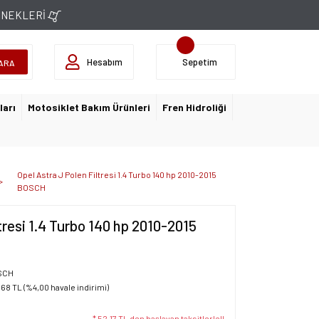
ÇENEKLERİ
Hesabım
Sepetim
ARA
ları
Motosiklet Bakım Ürünleri
Fren Hidroliği
Opel Astra J Polen Filtresi 1.4 Turbo 140 hp 2010-2015
BOSCH
tresi 1.4 Turbo 140 hp 2010-2015
SCH
,68 TL (%4,00 havale indirimi)
* 52,17 TL den başlayan taksitlerle!!