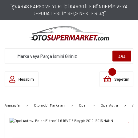
ARAS KARGO VE YURTİÇİ KARGO İLE GÖNDERİM VEYA
DEPODA TESLİM SEÇENEKLERİ
ARA
Hesabım
Sepetim
Anasayfa
Otomobil Markaları
Opel
Opel Astra
Ast