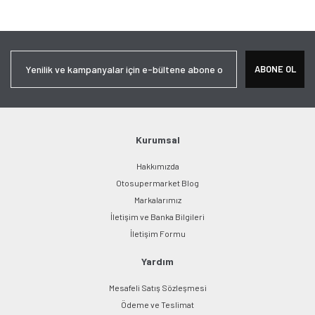
Bu ürüne ilk yorumu siz yapın!
tarafımıza iletebilirsiniz.
Görüş ve önerileriniz için teşekkür ederiz.
Yorum Yaz
Ürün resmi kalitesiz, bozuk veya görüntülenemiyor.
ABONE OL
Ürün açıklamasında eksik bilgiler bulunuyor.
Ürün bilgilerinde hatalar bulunuyor.
Ürün fiyatı diğer sitelerden daha pahalı.
Bu ürüne benzer farklı alternatifler olmalı.
Kurumsal
Hakkımızda
Otosupermarket Blog
Markalarımız
İletişim ve Banka Bilgileri
Gönder
İletişim Formu
Yardım
Mesafeli Satış Sözleşmesi
Ödeme ve Teslimat