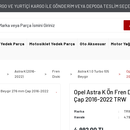
GO VE YURTİÇİ KARGO İLE GÖNDERİM VEYA DEPODA TESLİM SE
 Yedek Parça
Motosiklet Yedek Parça
Oto Aksesuar
Motor Yağ
Astra K (2016-
Fren
Astra K 1.0 Turbo 105
Op
2022)
Diski
Beygir
20
Opel Astra K Ön Fren 
Çap 2016-2022 TRW
Marka
TR
Havale
4.7
4.992,00 TL