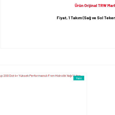
Ürün Orijinal TRW Mar
Fiyat, 1 Takım (Sağ ve Sol Teker)
Bu ürünün fiyat bilgisi, resim, ürün açıklamalarında ve diğer konularda yet
tarafımıza iletebilirsiniz.
Bu ürüne ilk yorumu siz y
Görüş ve önerileriniz için teşekkür ederiz.
Ürün resmi kalitesiz, bozuk veya görüntülenemiyor.
Yorum Yaz
Ürün açıklamasında eksik bilgiler bulunuyor.
Ürün bilgilerinde hatalar bulunuyor.
Yeni
Ürün fiyatı diğer sitelerden daha pahalı.
Bu ürüne benzer farklı alternatifler olmalı.