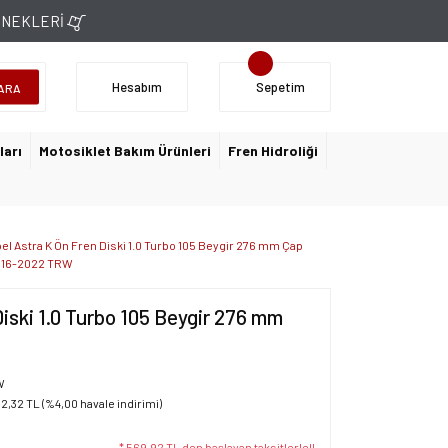
ÇENEKLERİ
Hesabım
Sepetim
ARA
ları
Motosiklet Bakım Ürünleri
Fren Hidroliği
el Astra K Ön Fren Diski 1.0 Turbo 105 Beygir 276 mm Çap
16-2022 TRW
Diski 1.0 Turbo 105 Beygir 276 mm
W
92,32 TL (%4,00 havale indirimi)
* 569,92 TL den başlayan taksitlerle!!