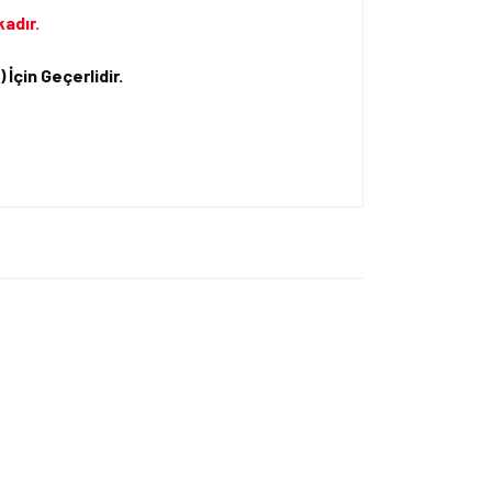
kadır.
 İçin Geçerlidir.
ersiz gördüğünüz noktaları öneri formunu kullanarak
apın!