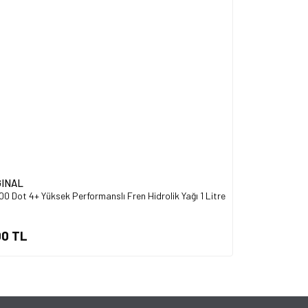
Gönder
GINAL
0 Dot 4+ Yüksek Performanslı Fren Hidrolik Yağı 1 Litre
00 TL