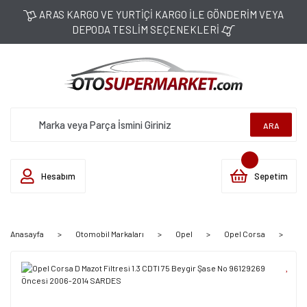
ARAS KARGO VE YURTİÇİ KARGO İLE GÖNDERİM VEYA
DEPODA TESLİM SEÇENEKLERİ
ARA
Hesabım
Sepetim
Anasayfa
Otomobil Markaları
Opel
Opel Corsa
Co