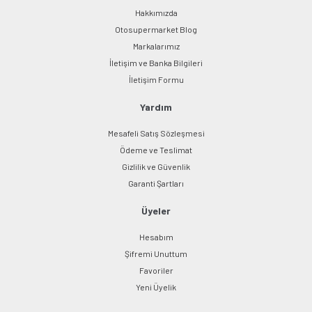
Hakkımızda
Otosupermarket Blog
Markalarımız
İletişim ve Banka Bilgileri
Gönder
İletişim Formu
Yardım
Mesafeli Satış Sözleşmesi
Ödeme ve Teslimat
Gizlilik ve Güvenlik
Garanti Şartları
Üyeler
Hesabım
Şifremi Unuttum
Favoriler
Yeni Üyelik