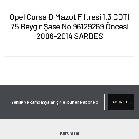
Opel Corsa D Mazot Filtresi 1.3 CDTI
75 Beygir Şase No 96129269 Öncesi
2006-2014 SARDES
Bu ürünün fiyat bilgisi, resim, ürün açıklamalarında ve diğer
konularda yetersiz gördüğünüz noktaları öneri formunu kullanarak
Bu ürüne ilk yorumu siz yapın!
tarafımıza iletebilirsiniz.
Görüş ve önerileriniz için teşekkür ederiz.
Yorum Yaz
Ürün resmi kalitesiz, bozuk veya görüntülenemiyor.
ABONE OL
Ürün açıklamasında eksik bilgiler bulunuyor.
Ürün bilgilerinde hatalar bulunuyor.
Ürün fiyatı diğer sitelerden daha pahalı.
Bu ürüne benzer farklı alternatifler olmalı.
Kurumsal