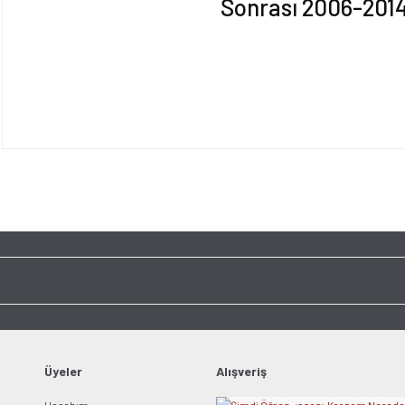
Sonrası 2006-201
Bu ürünün fiyat bilgisi, resim, ürün açıklamalarında ve diğer konularda yet
tarafımıza iletebilirsiniz.
Bu ürüne ilk yorumu siz y
Görüş ve önerileriniz için teşekkür ederiz.
Ürün resmi kalitesiz, bozuk veya görüntülenemiyor.
Yorum Yaz
Ürün açıklamasında eksik bilgiler bulunuyor.
Ürün bilgilerinde hatalar bulunuyor.
Ürün fiyatı diğer sitelerden daha pahalı.
Bu ürüne benzer farklı alternatifler olmalı.
Üyeler
Alışveriş