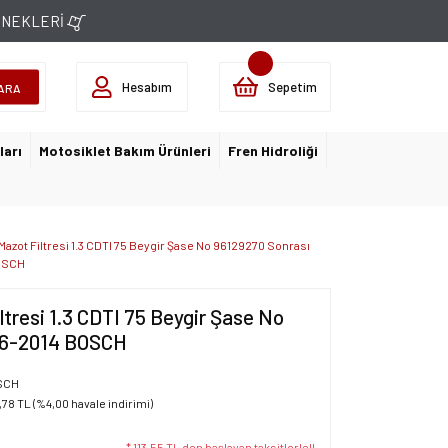
ÇENEKLERİ
Hesabım
Sepetim
ARA
ları
Motosiklet Bakım Ürünleri
Fren Hidroliği
Mazot Filtresi 1.3 CDTI 75 Beygir Şase No 96129270 Sonrası
OSCH
ltresi 1.3 CDTI 75 Beygir Şase No
06-2014 BOSCH
SCH
,78 TL (%4,00 havale indirimi)
* 113,55 TL den başlayan taksitlerle!!