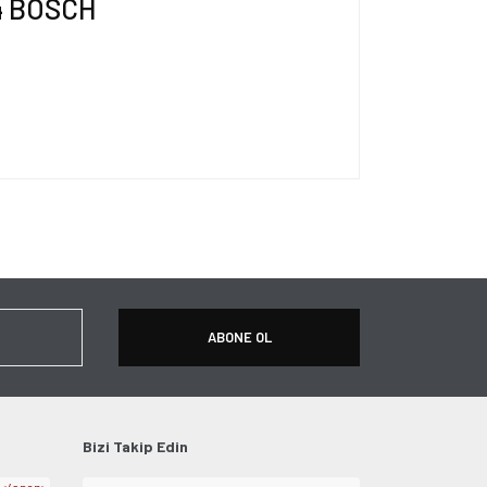
4 BOSCH
ersiz gördüğünüz noktaları öneri formunu kullanarak
apın!
ABONE OL
Bizi Takip Edin