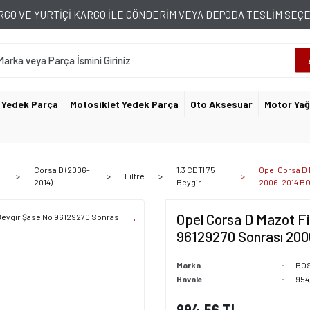
GO VE YURTİÇİ KARGO İLE GÖNDERİM VEYA DEPODA TESLİM SE
 Yedek Parça
Motosiklet Yedek Parça
Oto Aksesuar
Motor Yağ
Corsa D (2006-
1.3 CDTI 75
Opel Corsa D 
Filtre
2014)
Beygir
2006-2014 B
Opel Corsa D Mazot Fi
96129270 Sonrası 20
Marka
BO
Havale
954
994,56 TL