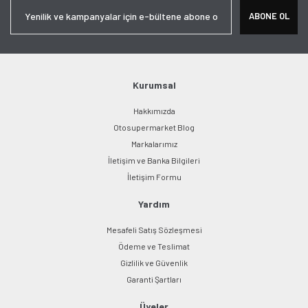
Ürün resmi kalitesiz, bozuk veya görüntülenemiyor.
ABONE OL
Ürün açıklamasında eksik bilgiler bulunuyor.
Ürün bilgilerinde hatalar bulunuyor.
Ürün fiyatı diğer sitelerden daha pahalı.
Bu ürüne benzer farklı alternatifler olmalı.
Kurumsal
Hakkımızda
Otosupermarket Blog
Markalarımız
İletişim ve Banka Bilgileri
Gönder
İletişim Formu
Yardım
Mesafeli Satış Sözleşmesi
Ödeme ve Teslimat
Gizlilik ve Güvenlik
Garanti Şartları
Üyeler