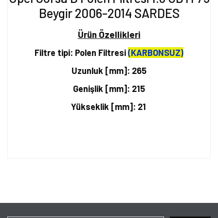
Beygir 2006-2014 SARDES
Ürün Özellikleri
Filtre tipi: Polen Filtresi
(KARBONSUZ)
Uzunluk [mm]: 265
Genişlik [mm]: 215
Yükseklik [mm]: 21
Bu ürünün fiyat bilgisi, resim, ürün açıklamalarında ve diğer
konularda yetersiz gördüğünüz noktaları öneri formunu kullanarak
Bu ürüne ilk yorumu siz yapın!
tarafımıza iletebilirsiniz.
Görüş ve önerileriniz için teşekkür ederiz.
Yorum Yaz