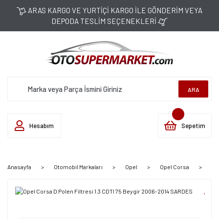
ARAS KARGO VE YURTİÇİ KARGO İLE GÖNDERİM VEYA
DEPODA TESLİM SEÇENEKLERİ
ARA
Hesabım
Sepetim
Anasayfa
Otomobil Markaları
Opel
Opel Corsa
Co