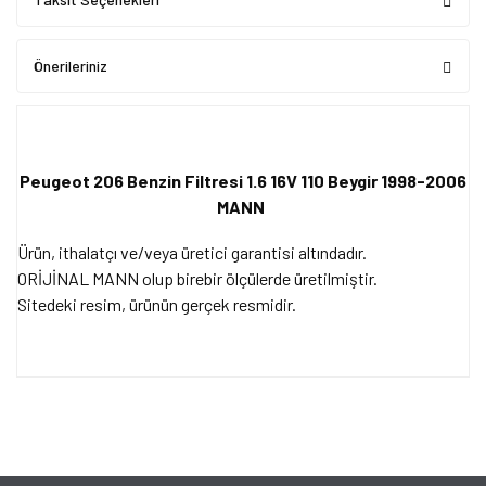
Önerileriniz
Peugeot 206 Benzin Filtresi 1.6 16V 110 Beygir 1998-2006
MANN
Ürün, ithalatçı ve/veya üretici garantisi altındadır.
ORİJİNAL MANN olup birebir ölçülerde üretilmiştir.
Sitedeki resim, ürünün gerçek resmidir.
Bu ürünün fiyat bilgisi, resim, ürün açıklamalarında ve diğer
konularda yetersiz gördüğünüz noktaları öneri formunu kullanarak
Bu ürüne ilk yorumu siz yapın!
tarafımıza iletebilirsiniz.
Görüş ve önerileriniz için teşekkür ederiz.