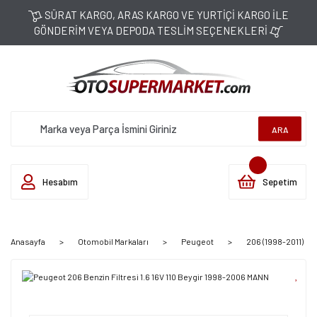
SÜRAT KARGO, ARAS KARGO VE YURTİÇİ KARGO İLE
GÖNDERİM VEYA DEPODA TESLİM SEÇENEKLERİ
ARA
Hesabım
Sepetim
Anasayfa
Otomobil Markaları
Peugeot
206 (1998-2011)