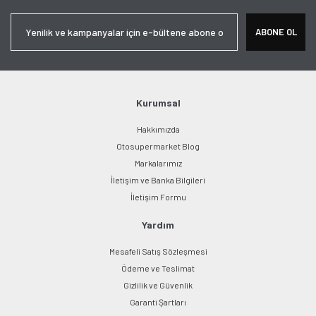
Yorum Yaz
Ürün resmi kalitesiz, bozuk veya görüntülenemiyor.
ABONE OL
Ürün açıklamasında eksik bilgiler bulunuyor.
Ürün bilgilerinde hatalar bulunuyor.
Ürün fiyatı diğer sitelerden daha pahalı.
Bu ürüne benzer farklı alternatifler olmalı.
Kurumsal
Hakkımızda
Otosupermarket Blog
Markalarımız
İletişim ve Banka Bilgileri
Gönder
İletişim Formu
Yardım
Mesafeli Satış Sözleşmesi
Ödeme ve Teslimat
Gizlilik ve Güvenlik
Garanti Şartları