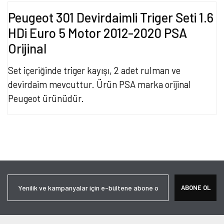
Peugeot 301 Devirdaimli Triger Seti 1.6
HDi Euro 5 Motor 2012-2020 PSA
Orijinal
Set içeriğinde triger kayışı, 2 adet rulman ve
devirdaim mevcuttur. Ürün PSA marka orijinal
Peugeot ürünüdür.
Bu ürünün fiyat bilgisi, resim, ürün açıklamalarında ve diğer
konularda yetersiz gördüğünüz noktaları öneri formunu kullanarak
Bu ürüne ilk yorumu siz yapın!
tarafımıza iletebilirsiniz.
Görüş ve önerileriniz için teşekkür ederiz.
Yorum Yaz
Ürün resmi kalitesiz, bozuk veya görüntülenemiyor.
ABONE OL
Ürün açıklamasında eksik bilgiler bulunuyor.
Ürün bilgilerinde hatalar bulunuyor.
Ürün fiyatı diğer sitelerden daha pahalı.