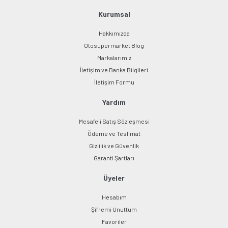
Bu ürüne benzer farklı alternatifler olmalı.
Kurumsal
Hakkımızda
Otosupermarket Blog
Markalarımız
İletişim ve Banka Bilgileri
Gönder
İletişim Formu
Yardım
Mesafeli Satış Sözleşmesi
Ödeme ve Teslimat
Gizlilik ve Güvenlik
Garanti Şartları
Üyeler
Hesabım
Şifremi Unuttum
Favoriler