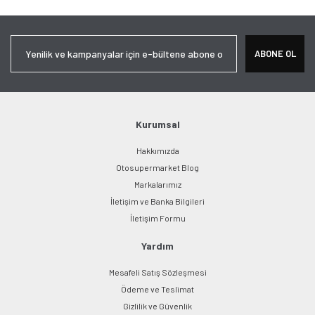
Görüş ve önerileriniz için teşekkür ederiz.
Yorum Yaz
Ürün resmi kalitesiz, bozuk veya görüntülenemiyor.
ABONE OL
Ürün açıklamasında eksik bilgiler bulunuyor.
Ürün bilgilerinde hatalar bulunuyor.
Ürün fiyatı diğer sitelerden daha pahalı.
Bu ürüne benzer farklı alternatifler olmalı.
Kurumsal
Hakkımızda
Otosupermarket Blog
Markalarımız
İletişim ve Banka Bilgileri
Gönder
İletişim Formu
Yardım
Mesafeli Satış Sözleşmesi
Ödeme ve Teslimat
Gizlilik ve Güvenlik