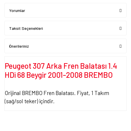
Yorumlar
Taksit Seçenekleri
Önerileriniz
Peugeot 307 Arka Fren Balatası 1.4
HDi 68 Beygir 2001-2008 BREMBO
Orijinal BREMBO Fren Balatası. Fiyat, 1 Takım
(sağ/sol teker) içindir.
Bu ürünün fiyat bilgisi, resim, ürün açıklamalarında ve diğer
konularda yetersiz gördüğünüz noktaları öneri formunu kullanarak
Bu ürüne ilk yorumu siz yapın!
tarafımıza iletebilirsiniz.