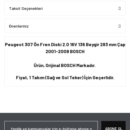
Taksit Seçenekleri
Önerileriniz
Peugeot 307 Ön Fren Diski 2.0 16V 136 Beygir 283 mm Çap
2001-2008 BOSCH
Ürün, Orijinal BOSCH Markadır.
Fiyat, 1 Takım (Sağ ve Sol Teker) İçin Geçerlidir.
Bu ürünün fiyat bilgisi, resim, ürün açıklamalarında ve diğer
konularda yetersiz gördüğünüz noktaları öneri formunu kullanarak
Bu ürüne ilk yorumu siz yapın!
tarafımıza iletebilirsiniz.
Görüş ve önerileriniz için teşekkür ederiz.
Yorum Yaz
Ürün resmi kalitesiz, bozuk veya görüntülenemiyor.
ABONE OL