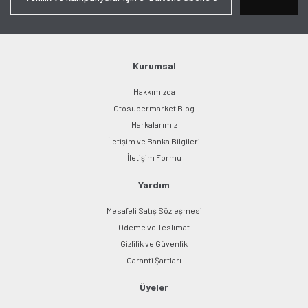
Ürün açıklamasında eksik bilgiler bulunuyor.
Ürün bilgilerinde hatalar bulunuyor.
Ürün fiyatı diğer sitelerden daha pahalı.
Bu ürüne benzer farklı alternatifler olmalı.
Kurumsal
Hakkımızda
Otosupermarket Blog
Markalarımız
İletişim ve Banka Bilgileri
Gönder
İletişim Formu
Yardım
Mesafeli Satış Sözleşmesi
Ödeme ve Teslimat
Gizlilik ve Güvenlik
Garanti Şartları
Üyeler