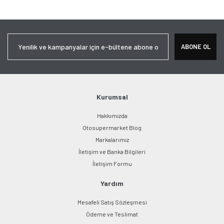
tarafımıza iletebilirsiniz.
Görüş ve önerileriniz için teşekkür ederiz.
Yorum Yaz
Ürün resmi kalitesiz, bozuk veya görüntülenemiyor.
ABONE OL
Ürün açıklamasında eksik bilgiler bulunuyor.
Ürün bilgilerinde hatalar bulunuyor.
Ürün fiyatı diğer sitelerden daha pahalı.
Bu ürüne benzer farklı alternatifler olmalı.
Kurumsal
Hakkımızda
Otosupermarket Blog
Markalarımız
İletişim ve Banka Bilgileri
Gönder
İletişim Formu
Yardım
Mesafeli Satış Sözleşmesi
Ödeme ve Teslimat