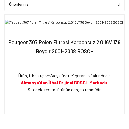
Önerileriniz
Peugeot 307 Polen Filtresi Karbonsuz 2.0 16V 136
Beygir 2001-2008 BOSCH
Ürün, ithalatçı ve/veya üretici garantisi altındadır.
Almanya'dan İthal Orijinal BOSCH Markadır.
Sitedeki resim, ürünün gerçek resmidir.
Bu ürünün fiyat bilgisi, resim, ürün açıklamalarında ve diğer
konularda yetersiz gördüğünüz noktaları öneri formunu kullanarak
Bu ürüne ilk yorumu siz yapın!