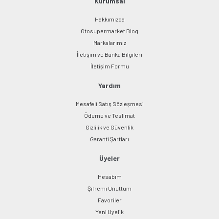
Kurumsal
Hakkımızda
Otosupermarket Blog
Markalarımız
İletişim ve Banka Bilgileri
Gönder
İletişim Formu
Yardım
Mesafeli Satış Sözleşmesi
Ödeme ve Teslimat
Gizlilik ve Güvenlik
Garanti Şartları
Üyeler
Hesabım
Şifremi Unuttum
Favoriler
Yeni Üyelik