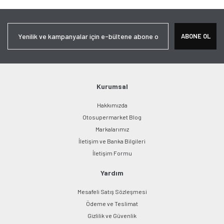
Görüş ve önerileriniz için teşekkür ederiz.
Yorum Yaz
Ürün resmi kalitesiz, bozuk veya görüntülenemiyor.
ABONE OL
Ürün açıklamasında eksik bilgiler bulunuyor.
Ürün bilgilerinde hatalar bulunuyor.
Ürün fiyatı diğer sitelerden daha pahalı.
Bu ürüne benzer farklı alternatifler olmalı.
Kurumsal
Hakkımızda
Otosupermarket Blog
Markalarımız
İletişim ve Banka Bilgileri
Gönder
İletişim Formu
Yardım
Mesafeli Satış Sözleşmesi
Ödeme ve Teslimat
Gizlilik ve Güvenlik