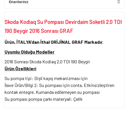
Önerileriniz
Skoda Kodiaq Su Pompası Devirdaim Soketli 2.0 TDI
190 Beygir 2016 Sonrası GRAF
Ürün, İTALYA'dan İthal ORİJİNAL GRAF Markadır.
Uyumlu Olduğu Modeller
2016 Sonrası Skoda Kodiaq 2.0 TDI 190 Beygir
Ürün Özellikleri
Su pompa tipi: Dişli kayış mekanizması için
İlave Ürün/Bilgi 2: Su pompası için conta, Etkinsizleştiren
kontak entegre, Kumanda edilemeyen su pompası
Su pompası pompa çarkı materyali: Çelik
Bu ürünün fiyat bilgisi, resim, ürün açıklamalarında ve diğer
konularda yetersiz gördüğünüz noktaları öneri formunu kullanarak
Bu ürüne ilk yorumu siz yapın!
tarafımıza iletebilirsiniz.