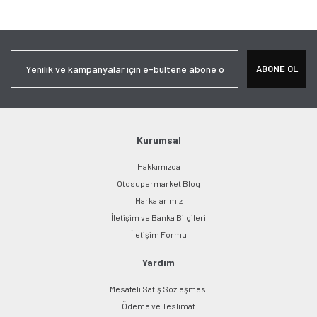
Bu ürüne ilk yorumu siz yapın!
tarafımıza iletebilirsiniz.
Görüş ve önerileriniz için teşekkür ederiz.
Yorum Yaz
Ürün resmi kalitesiz, bozuk veya görüntülenemiyor.
ABONE OL
Ürün açıklamasında eksik bilgiler bulunuyor.
Ürün bilgilerinde hatalar bulunuyor.
Ürün fiyatı diğer sitelerden daha pahalı.
Bu ürüne benzer farklı alternatifler olmalı.
Kurumsal
Hakkımızda
Otosupermarket Blog
Markalarımız
İletişim ve Banka Bilgileri
Gönder
İletişim Formu
Yardım
Mesafeli Satış Sözleşmesi
Ödeme ve Teslimat