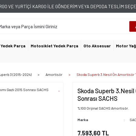
GO VE YURTİÇİ KARGO İLE GÖNDERİM VEYA DEPODA TESLİM SE
 Yedek Parça
Motosiklet Yedek Parça
Oto Aksesuar
Motor Yağ
uperb 3 (2015-2024)
Amortisör
Skoda Superb 3.Nesil Ön Amortisör 
Skoda Superb 3.Nesil 
Sonrası SACHS
%100 Orijinal SACHS Amortisör.
Marka
SA
7.593,60 TL