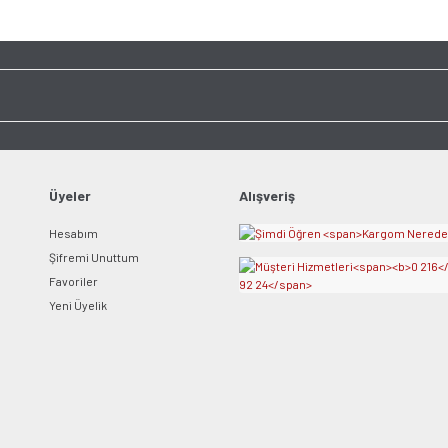
Bu ürüne ilk yorumu siz y
Görüş ve önerileriniz için teşekkür ederiz.
Ürün resmi kalitesiz, bozuk veya görüntülenemiyor.
Yorum Yaz
Ürün açıklamasında eksik bilgiler bulunuyor.
Ürün bilgilerinde hatalar bulunuyor.
Ürün fiyatı diğer sitelerden daha pahalı.
Bu ürüne benzer farklı alternatifler olmalı.
Üyeler
Alışveriş
Hesabım
Şifremi Unuttum
Favoriler
Yeni Üyelik
Gönder