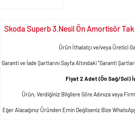
Skoda Superb 3.Nesil Ön Amortisör Tak
Ürün İthalatçı ve/veya Üretici Ga
Garanti ve İade Şartlarını Sayfa Altındaki "Garanti Şartla
Fiyat 2 Adet (Ön Sağ/Sol) İç
Ürün, Verdiğiniz Bilgilere Göre Adınıza veya Fir
Eğer Alacağınız Üründen Emin Değilseniz Bize WhatsApp/
Bu ürünün fiyat bilgisi, resim, ürün açıklamalarında ve diğer konularda yet
tarafımıza iletebilirsiniz.