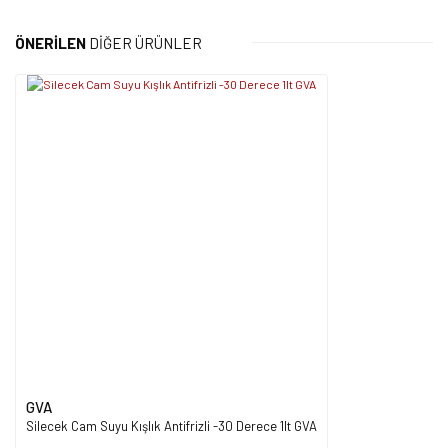
Bu ürünün fiyat bilgisi, resim, ürün açıklamalarında ve diğer
konularda yetersiz gördüğünüz noktaları öneri formunu kullanarak
Bu ürüne ilk yorumu siz yapın!
tarafımıza iletebilirsiniz.
ÖNERİLEN
DİĞER ÜRÜNLER
Görüş ve önerileriniz için teşekkür ederiz.
Yorum Yaz
Ürün resmi kalitesiz, bozuk veya görüntülenemiyor.
Ürün açıklamasında eksik bilgiler bulunuyor.
Ürün bilgilerinde hatalar bulunuyor.
Ürün fiyatı diğer sitelerden daha pahalı.
Bu ürüne benzer farklı alternatifler olmalı.
Gönder
GVA
Silecek Cam Suyu Kışlık Antifrizli -30 Derece 1lt GVA