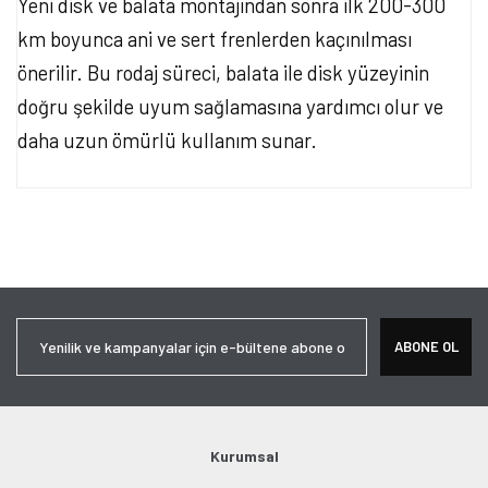
Yeni disk ve balata montajından sonra ilk 200-300
km boyunca ani ve sert frenlerden kaçınılması
önerilir. Bu rodaj süreci, balata ile disk yüzeyinin
doğru şekilde uyum sağlamasına yardımcı olur ve
daha uzun ömürlü kullanım sunar.
Bu ürünün fiyat bilgisi, resim, ürün açıklamalarında ve diğer
konularda yetersiz gördüğünüz noktaları öneri formunu kullanarak
Bu ürüne ilk yorumu siz yapın!
tarafımıza iletebilirsiniz.
Görüş ve önerileriniz için teşekkür ederiz.
Yorum Yaz
Ürün resmi kalitesiz, bozuk veya görüntülenemiyor.
ABONE OL
Ürün açıklamasında eksik bilgiler bulunuyor.
Ürün bilgilerinde hatalar bulunuyor.
Ürün fiyatı diğer sitelerden daha pahalı.
Bu ürüne benzer farklı alternatifler olmalı.
Kurumsal