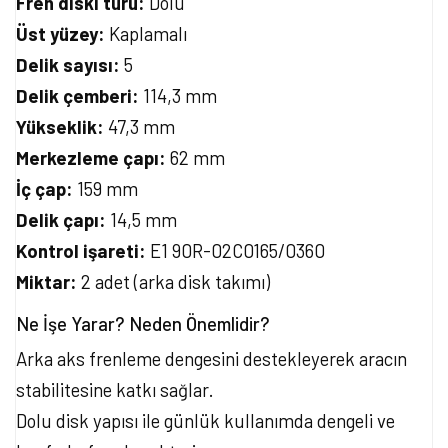
Fren diski türü:
Dolu
Üst yüzey:
Kaplamalı
Delik sayısı:
5
Delik çemberi:
114,3 mm
Yükseklik:
47,3 mm
Merkezleme çapı:
62 mm
İç çap:
159 mm
Delik çapı:
14,5 mm
Kontrol işareti:
E1 90R-02C0165/0360
Miktar:
2 adet (arka disk takımı)
Ne İşe Yarar? Neden Önemlidir?
Arka aks frenleme dengesini destekleyerek aracın
stabilitesine katkı sağlar.
Dolu disk yapısı ile günlük kullanımda dengeli ve