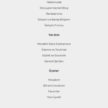
Hakkımızda
Otosupermarket Blog
Markalarımız
İletişim ve Banka Bilgileri
Gönder
İletişim Formu
Yardım
Mesafeli Satış Sözleşmesi
Ödeme ve Teslimat
Gizlilik ve Güvenlik
Garanti Şartları
Üyeler
Hesabım
Şifremi Unuttum
Favoriler
Yeni Üyelik