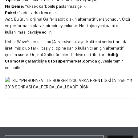
Malzeme:
Yüksek karbonlu paslanmaz çelik
Paket:
1 adet arka fren diski
Not:
Bu ürün, orijinal Galfer sabit diskin alternatif versiyonudur. Ölçü
ve performans olarak birebir uyumludur. Montajda yeni balata
kullanılması tavsiye edilir.
Galfer Wave® serisinin bu (A) versiyonu, aynı kalite standartlarında
üretilmiş olup farklı taşıyıcı tipine sahip kullanıcılar için alternatif
çözüm sunar. Orijinal Galfer ürünleri Türkiye distribütörü
Adlığ
Otomotiv
garantisiyle
Otosupermarket.com
’da güvenle temin
edilebilir.
Bu ürünün fiyat bilgisi, resim, ürün açıklamalarında ve diğer
konularda yetersiz gördüğünüz noktaları öneri formunu kullanarak
Bu ürüne ilk yorumu siz yapın!
tarafımıza iletebilirsiniz.
Görüş ve önerileriniz için teşekkür ederiz.
Yorum Yaz