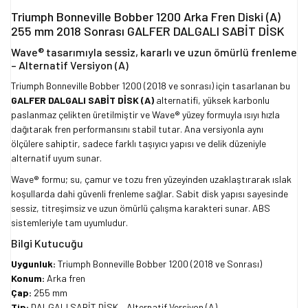
Triumph Bonneville Bobber 1200 Arka Fren Diski (A)
255 mm 2018 Sonrası GALFER DALGALI SABİT DİSK
Wave® tasarımıyla sessiz, kararlı ve uzun ömürlü frenleme
– Alternatif Versiyon (A)
Triumph Bonneville Bobber 1200 (2018 ve sonrası) için tasarlanan bu
GALFER DALGALI SABİT DİSK (A)
alternatifi, yüksek karbonlu
paslanmaz çelikten üretilmiştir ve Wave® yüzey formuyla ısıyı hızla
dağıtarak fren performansını stabil tutar. Ana versiyonla aynı
ölçülere sahiptir, sadece farklı taşıyıcı yapısı ve delik düzeniyle
alternatif uyum sunar.
Wave® formu; su, çamur ve tozu fren yüzeyinden uzaklaştırarak ıslak
koşullarda dahi güvenli frenleme sağlar. Sabit disk yapısı sayesinde
sessiz, titreşimsiz ve uzun ömürlü çalışma karakteri sunar. ABS
sistemleriyle tam uyumludur.
Bilgi Kutucuğu
Uygunluk:
Triumph Bonneville Bobber 1200 (2018 ve Sonrası)
Konum:
Arka fren
Çap:
255 mm
Tip:
DALGALI SABİT DİSK – Alternatif Versiyon (A)