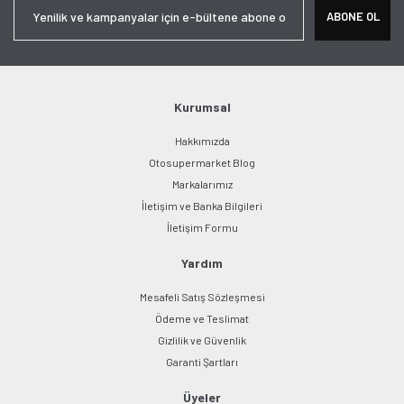
Ürün resmi kalitesiz, bozuk veya görüntülenemiyor.
ABONE OL
Ürün açıklamasında eksik bilgiler bulunuyor.
Ürün bilgilerinde hatalar bulunuyor.
Ürün fiyatı diğer sitelerden daha pahalı.
Bu ürüne benzer farklı alternatifler olmalı.
Kurumsal
Hakkımızda
Otosupermarket Blog
Markalarımız
İletişim ve Banka Bilgileri
Gönder
İletişim Formu
Yardım
Mesafeli Satış Sözleşmesi
Ödeme ve Teslimat
Gizlilik ve Güvenlik
Garanti Şartları
Üyeler