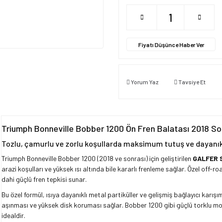
Fiyatı Düşünce Haber Ver
Yorum Yaz
Tavsiye Et
Triumph Bonneville Bobber 1200 Ön Fren Balatası 2018
Tozlu, çamurlu ve zorlu koşullarda maksimum tutuş ve dayanıkl
Triumph Bonneville Bobber 1200 (2018 ve sonrası) için geliştirilen
GALFER 
arazi koşulları ve yüksek ısı altında bile kararlı frenleme sağlar. Özel off-r
dahi güçlü fren tepkisi sunar.
Bu özel formül, ısıya dayanıklı metal partiküller ve gelişmiş bağlayıcı kar
aşınması ve yüksek disk koruması sağlar. Bobber 1200 gibi güçlü torklu moto
idealdir.