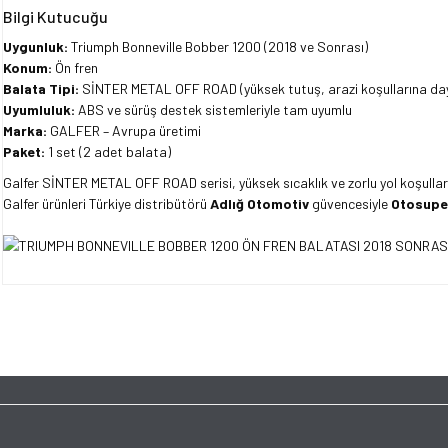
Bilgi Kutucuğu
Uygunluk:
Triumph Bonneville Bobber 1200 (2018 ve Sonrası)
Konum:
Ön fren
Balata Tipi:
SİNTER METAL OFF ROAD (yüksek tutuş, arazi koşullarına day
Uyumluluk:
ABS ve sürüş destek sistemleriyle tam uyumlu
Marka:
GALFER – Avrupa üretimi
Paket:
1 set (2 adet balata)
Galfer SİNTER METAL OFF ROAD serisi, yüksek sıcaklık ve zorlu yol koşullar
Galfer ürünleri Türkiye distribütörü
Adlığ Otomotiv
güvencesiyle
Otosupe
Bu ürünün fiyat bilgisi, resim, ürün açıklamalarında ve diğer konularda yet
tarafımıza iletebilirsiniz.
Bu ürüne ilk yorumu siz y
Görüş ve önerileriniz için teşekkür ederiz.
Ürün resmi kalitesiz, bozuk veya görüntülenemiyor.
Yorum Yaz
Ürün açıklamasında eksik bilgiler bulunuyor.