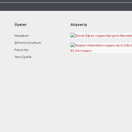
Ürün bilgilerinde hatalar bulunuyor.
Ürün fiyatı diğer sitelerden daha pahalı.
Bu ürüne benzer farklı alternatifler olmalı.
Üyeler
Alışveriş
Hesabım
Şifremi Unuttum
Favoriler
Yeni Üyelik
Gönder