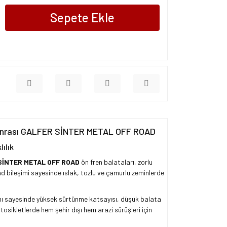
Sepete Ekle
 Sonrası GALFER SİNTER METAL OFF ROAD
ılık
SİNTER METAL OFF ROAD
ön fren balataları, zorlu
oad bileşimi sayesinde ıslak, tozlu ve çamurlu zeminlerde
ışımı sayesinde yüksek sürtünme katsayısı, düşük balata
sikletlerde hem şehir dışı hem arazi sürüşleri için