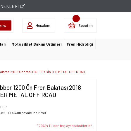
ÇENEKLERİ
Hesabım
Sepetim
ARA
ları
Motosiklet Bakım Ürünleri
Fren Hidroliği
Balatası 2018 Sonrası GALFER SİNTER METAL OFF ROAD
bber 1200 Ön Fren Balatası 2018
TER METAL OFF ROAD
LFER
1,82 TL (%4,00 havale indirimi)
* 207,14 TL den başlayan taksitlerle!!