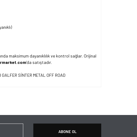
anıklı)
ında maksimum dayanıklılık ve kontrol sağlar. Orijinal
rmarket.com
’da satıştadır.
ersiz gördüğünüz noktaları öneri formunu kullanarak
apın!
ABONE OL