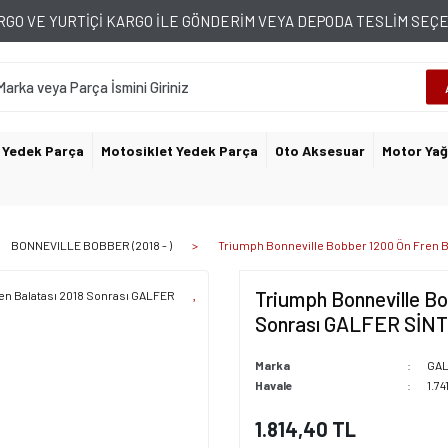
GO VE YURTİÇİ KARGO İLE GÖNDERİM VEYA DEPODA TESLİM SE
 Yedek Parça
Motosiklet Yedek Parça
Oto Aksesuar
Motor Yağ
BONNEVILLE BOBBER (2018 - )
Triumph Bonneville Bobber 1200 Ön Fren 
Triumph Bonneville Bo
Sonrası GALFER SİN
Marka
GA
Havale
1.74
1.814,40 TL