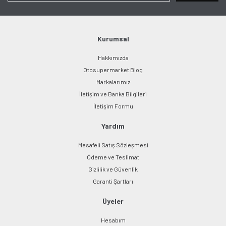
Ürün bilgilerinde hatalar bulunuyor.
Ürün fiyatı diğer sitelerden daha pahalı.
Bu ürüne benzer farklı alternatifler olmalı.
Kurumsal
Hakkımızda
Otosupermarket Blog
Markalarımız
İletişim ve Banka Bilgileri
Gönder
İletişim Formu
Yardım
Mesafeli Satış Sözleşmesi
Ödeme ve Teslimat
Gizlilik ve Güvenlik
Garanti Şartları
Üyeler
Hesabım