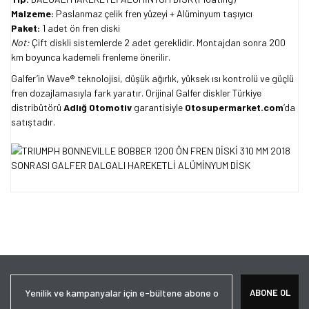
Malzeme:
Paslanmaz çelik fren yüzeyi + Alüminyum taşıyıcı
Paket:
1 adet ön fren diski
Not:
Çift diskli sistemlerde 2 adet gereklidir. Montajdan sonra 200
km boyunca kademeli frenleme önerilir.
Galfer’in Wave® teknolojisi, düşük ağırlık, yüksek ısı kontrolü ve güçlü
fren dozajlamasıyla fark yaratır. Orijinal Galfer diskler Türkiye
distribütörü
Adlığ Otomotiv
garantisiyle
Otosupermarket.com
’da
satıştadır.
Bu ürünün fiyat bilgisi, resim, ürün açıklamalarında ve diğer
konularda yetersiz gördüğünüz noktaları öneri formunu kullanarak
Bu ürüne ilk yorumu siz yapın!
tarafımıza iletebilirsiniz.
Görüş ve önerileriniz için teşekkür ederiz.
Yorum Yaz
Ürün resmi kalitesiz, bozuk veya görüntülenemiyor.
ABONE OL
Ürün açıklamasında eksik bilgiler bulunuyor.