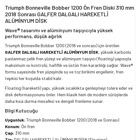
Triumph Bonneville Bobber 1200 Ön Fren Diski 310 mm
2018 Sonrası GALFER DALGALI HAREKETLİ
ALÜMİNYUM DİSK
Wave® tasarımı ve alüminyum taşıyıcıyla yüksek
performans, düşük ağırlık
Triumph Bonneville Bobber 1200 (2018 ve sonrası) için üretilen
GALFER DALGALI HAREKETLİ ALÜMİNYUM DİSK
, yüksek karbonlu
paslanmaz çelik fren yüzeyi ve alüminyum taşıyıcı (floating) yapısıyla
maksimum ısı kontrolü, hafiflik ve üstün fren kararlılığı sağlar. Wave®
formu sayesinde fren yüzeyinde su ve toz birikimi engellenir, fren
tepkisi her koşulda stabil kalır.
Floating (hareketli) yapı, yüksek sıcaklıkta genleşmeyi tolere eder ve
disk deformasyonunu önler. Hem klasik hem de modern sürüşlerde
daha kısa durma mesafesi ve dengeli frenleme sunar.
Bilgi Kutucuğu
Uygunluk:
Triumph Bonneville Bobber 1200 (2018 ve Sonrası)
Konum:
Ön fren
Çap:
310 mm
Tip:
DALGALI HAREKETLİ ALÜMİNYUM DİSK (Floating)