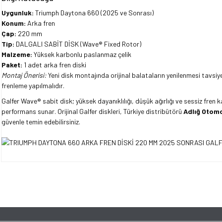
Uygunluk:
Triumph Daytona 660 (2025 ve Sonrası)
Konum:
Arka fren
Çap:
220 mm
Tip:
DALGALI SABİT DİSK (Wave® Fixed Rotor)
Malzeme:
Yüksek karbonlu paslanmaz çelik
Paket:
1 adet arka fren diski
Montaj Önerisi:
Yeni disk montajında orijinal balataların yenilenmesi tavsiy
frenleme yapılmalıdır.
Galfer Wave® sabit disk; yüksek dayanıklılığı, düşük ağırlığı ve sessiz fre
performans sunar. Orijinal Galfer diskleri, Türkiye distribütörü
Adlığ Otomo
güvenle temin edebilirsiniz.
Bu ürünün fiyat bilgisi, resim, ürün açıklamalarında ve diğer konularda yet
tarafımıza iletebilirsiniz.
Bu ürüne ilk yorumu siz y
Görüş ve önerileriniz için teşekkür ederiz.
Ürün resmi kalitesiz, bozuk veya görüntülenemiyor.
Yorum Yaz