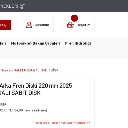
ÇENEKLERİ
Hesabım
Sepetim
ARA
ları
Motosiklet Bakım Ürünleri
Fren Hidroliği
5 Sonrası GALFER DALGALI SABİT DİSK
Arka Fren Diski 220 mm 2025
ALI SABİT DİSK
LFER
02,78 TL (%4,00 havale indirimi)
* 820,90 TL den başlayan taksitlerle!!