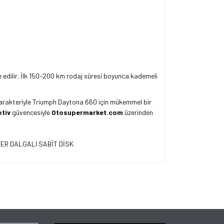
e edilir. İlk 150–200 km rodaj süresi boyunca kademeli
n karakteriyle Triumph Daytona 660 için mükemmel bir
tiv
güvencesiyle
Otosupermarket.com
üzerinden
ersiz gördüğünüz noktaları öneri formunu kullanarak
apın!