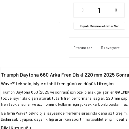
Fiyatı Düşünce Haber Ver
Yorum Yaz
Tavsiye Et
Triumph Daytona 660 Arka Fren Diski 220 mm 2025 Sonr
Wave® teknolojisiyle stabil fren gücü ve düşük titreşim
Triumph Daytona 660 (2025 ve sonrası) için özel olarak geliştirilen
GALFER
toz ve ısıyı hızla dışarı atarak tutarlı fren performansı sağlar. 220 mm ça
fren tepkisi sunar ve uzun ömürlü kullanım için yüksek karbonlu paslanmaz çe
Galfer’in Wave® teknolojisi sayesinde frenleme sırasında daha az titreşim,
Diskin sabit yapısı, dayanıklılığı artırırken sportif motosikletler için ideal ıs
Bilgi Kutucuğu