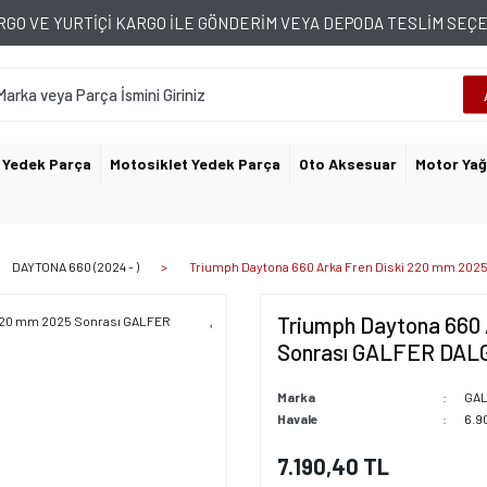
GO VE YURTİÇİ KARGO İLE GÖNDERİM VEYA DEPODA TESLİM SE
 Yedek Parça
Motosiklet Yedek Parça
Oto Aksesuar
Motor Yağ
DAYTONA 660 (2024 - )
Triumph Daytona 660 Arka Fren Diski 220 mm 202
Triumph Daytona 660 
Sonrası GALFER DALG
Marka
GA
Havale
6.9
7.190,40 TL