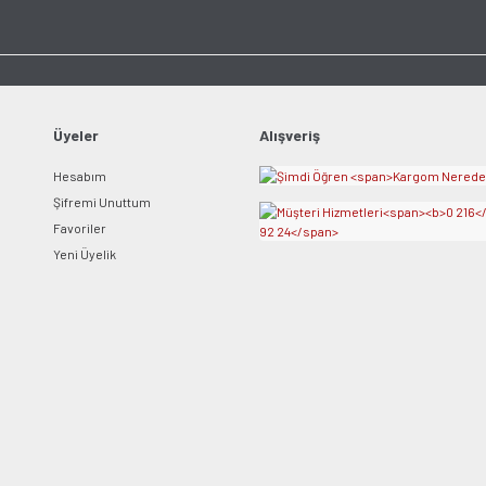
Ürün açıklamasında eksik bilgiler bulunuyor.
Ürün bilgilerinde hatalar bulunuyor.
Ürün fiyatı diğer sitelerden daha pahalı.
Bu ürüne benzer farklı alternatifler olmalı.
Üyeler
Alışveriş
Hesabım
Şifremi Unuttum
Favoriler
Yeni Üyelik
Gönder