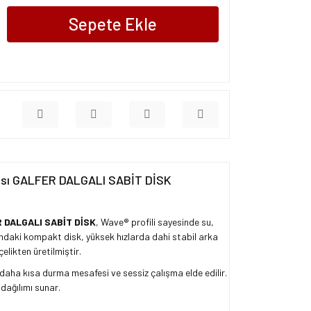
Sepete Ekle
ası GALFER DALGALI SABİT DİSK
 DALGALI SABİT DİSK
, Wave® profili sayesinde su,
pındaki kompakt disk, yüksek hızlarda dahi stabil arka
likten üretilmiştir.
 daha kısa durma mesafesi ve sessiz çalışma elde edilir.
ı dağılımı sunar.