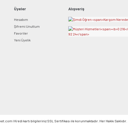
Bu ürüne benzer farklı alternatifler olmalı.
Üyeler
Alışveriş
Hesabım
Şifremi Unuttum
Favoriler
Yeni Üyelik
Gönder
om l Kredi kartı bilgileriniz SSL Sertifikası ile korunmaktadır. Her Hakkı Saklıdır.