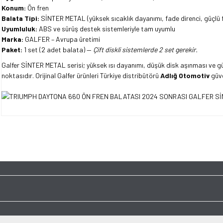
Konum:
Ön fren
Balata Tipi:
SİNTER METAL (yüksek sıcaklık dayanımı, fade direnci, güçlü 
Uyumluluk:
ABS ve sürüş destek sistemleriyle tam uyumlu
Marka:
GALFER – Avrupa üretimi
Paket:
1 set (2 adet balata) —
Çift diskli sistemlerde 2 set gerekir.
Galfer SİNTER METAL serisi; yüksek ısı dayanımı, düşük disk aşınması ve gü
noktasıdır. Orijinal Galfer ürünleri Türkiye distribütörü
Adlığ Otomotiv
güv
Bu ürünün fiyat bilgisi, resim, ürün açıklamalarında ve diğer konularda yet
tarafımıza iletebilirsiniz.
Bu ürüne ilk yorumu siz y
Görüş ve önerileriniz için teşekkür ederiz.
Ürün resmi kalitesiz, bozuk veya görüntülenemiyor.
Yorum Yaz
Ürün açıklamasında eksik bilgiler bulunuyor.
Ürün bilgilerinde hatalar bulunuyor.
Ürün fiyatı diğer sitelerden daha pahalı.