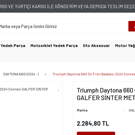
GO VE YURTİÇİ KARGO İLE GÖNDERİM VEYA DEPODA TESLİM SE
 Yedek Parça
Motosiklet Yedek Parça
Oto Aksesuar
Motor Yağ
DAYTONA 660 (2024 - )
Triumph Daytona 660 Ön Fren Balatası 2024 Sonr
Triumph Daytona 660 
GALFER SİNTER ME
Marka
GA
2.284,80 TL