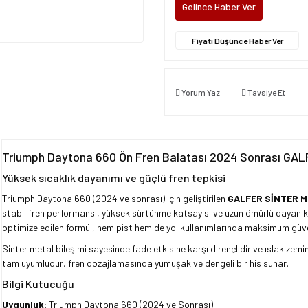
Gelince Haber Ver
Fiyatı Düşünce Haber Ver
Yorum Yaz
Tavsiye Et
Triumph Daytona 660 Ön Fren Balatası 2024 Sonrası G
Yüksek sıcaklık dayanımı ve güçlü fren tepkisi
Triumph Daytona 660 (2024 ve sonrası) için geliştirilen
GALFER SİNTER 
stabil fren performansı, yüksek sürtünme katsayısı ve uzun ömürlü dayanıklı
optimize edilen formül, hem pist hem de yol kullanımlarında maksimum güve
Sinter metal bileşimi sayesinde fade etkisine karşı dirençlidir ve ıslak zemi
tam uyumludur, fren dozajlamasında yumuşak ve dengeli bir his sunar.
Bilgi Kutucuğu
Uygunluk:
Triumph Daytona 660 (2024 ve Sonrası)