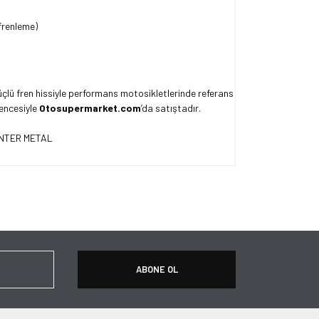
frenleme)
çlü fren hissiyle performans motosikletlerinde referans
encesiyle
Otosupermarket.com
’da satıştadır.
ersiz gördüğünüz noktaları öneri formunu kullanarak
apın!
ABONE OL