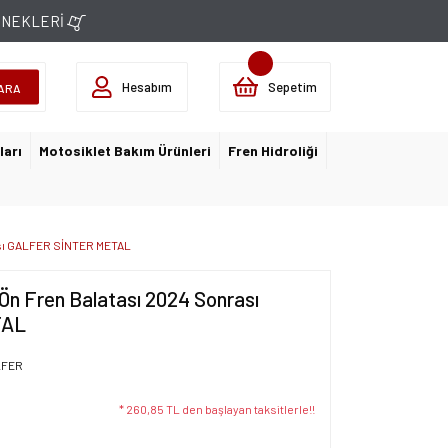
ÇENEKLERİ
Hesabım
Sepetim
ARA
ları
Motosiklet Bakım Ürünleri
Fren Hidroliği
ası GALFER SİNTER METAL
Ön Fren Balatası 2024 Sonrası
TAL
LFER
* 260,85 TL den başlayan taksitlerle!!