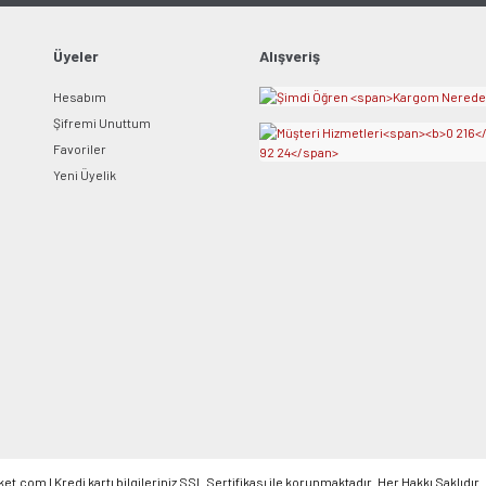
Ürün fiyatı diğer sitelerden daha pahalı.
Bu ürüne benzer farklı alternatifler olmalı.
Üyeler
Alışveriş
Hesabım
Şifremi Unuttum
Favoriler
Yeni Üyelik
Gönder
om l Kredi kartı bilgileriniz SSL Sertifikası ile korunmaktadır. Her Hakkı Saklıdır.