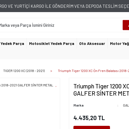
GO VE YURTİÇİ KARGO İLE GÖNDERİM VEYA DEPODA TESLİM SE
 Yedek Parça
Motosiklet Yedek Parça
Oto Aksesuar
Motor Yağ
TIGER 1200 XC (2018 - 2021)
Triumph Tiger 1200 XC Ön Fren Balatası 201
Triumph Tiger 1200 XC
GALFER SİNTER MET
Marka
GA
4.435,20 TL