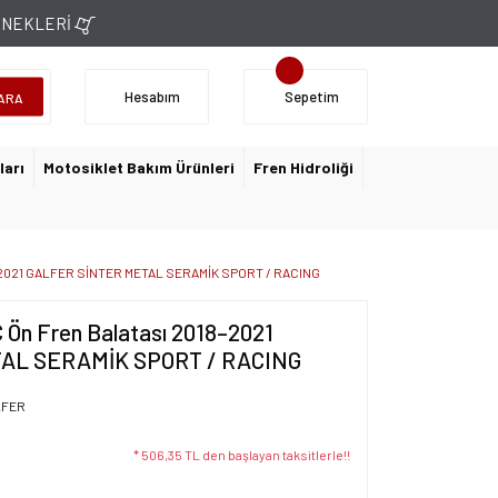
ÇENEKLERİ
Hesabım
Sepetim
ARA
ları
Motosiklet Bakım Ürünleri
Fren Hidroliği
8–2021 GALFER SİNTER METAL SERAMİK SPORT / RACING
 Ön Fren Balatası 2018–2021
AL SERAMİK SPORT / RACING
LFER
* 506,35 TL den başlayan taksitlerle!!