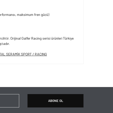
rformansı, maksimum fren gücü)
ihtir. Orijinal Galfer Racing serisi ürünleri Türkiye
ştadır.
ersiz gördüğünüz noktaları öneri formunu kullanarak
apın!
ABONE OL