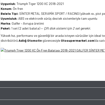
Uygunluk:
Triumph Tiger 1200 XC 2018–2021
Konum:
Ön fren
Balata Tipi:
SİNTER METAL SERAMİK SPORT / RACING (yüksek ısı, pist pe
Uyumluluk:
ABS ve elektronik sürüş destek sistemleriyle tam uyumlu
Marka:
Galfer – Avrupa üretimi
Paket:
1 set (2 adet balata) —
Çift disk sistemi için 2 set gerekir.
Yüksek hız, performans ve güvenliği bir arada isteyen sürücüler için ideal terc
distribütörü
Adlığ Otomotiv
güvencesiyle
Otosupermarket.com
’da satı
Bu ürünün fiyat bilgisi, resim, ürün açıklamalarında ve diğer konularda yet
tarafımıza iletebilirsiniz.
Bu ürüne ilk yorumu siz y
Görüş ve önerileriniz için teşekkür ederiz.
Ürün resmi kalitesiz, bozuk veya görüntülenemiyor.
Yorum Yaz
Ürün açıklamasında eksik bilgiler bulunuyor.
Ürün bilgilerinde hatalar bulunuyor.