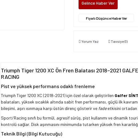
Gelince Haber Ver
Fiyatı Düşünce Haber Ver
Yorum Yaz
Tavsiye Et
Triumph Tiger 1200 XC Ön Fren Balatası 2018–2021 GA
RACING
Pist ve yüksek performans odaklı frenleme
Triumph Tiger 1200 XC (2018–2021) için özel olarak geliştirilen
Galfer SİN
balataları, yüksek sıcaklık altında sabit fren performansı, güçlü ilk kavrama
bileşimi, aşırı ısınmaya karşı üstün direnç gösterir ve
fade
etkisini ortadan k
Sport/Racing sınıfı bu formül, agresif sürüş, pist kullanımı ve dinamik t
kontrolü sağlar. Disk aşınmasını minimumda tutarken yüksek fren kararlılığ
Teknik Bilgi (Bilgi Kutucuğu)