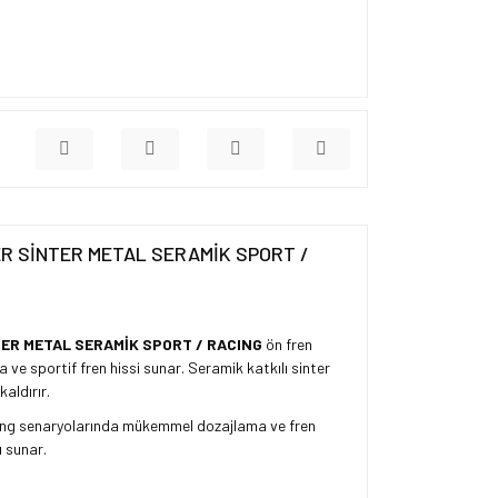
LFER SİNTER METAL SERAMİK SPORT /
TER METAL SERAMİK SPORT / RACING
ön fren
 ve sportif fren hissi sunar. Seramik katkılı sinter
aldırır.
ouring senaryolarında mükemmel dozajlama ve fren
ı sunar.