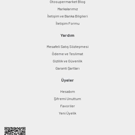
Otosupermarket Blog
Markalarımız
İletişim ve Banka Bilgileri
Gönder
İletişim Formu
Yardım
Mesafeli Satış Sözleşmesi
Ödeme ve Teslimat
Gizlilik ve Güvenlik
Garanti Şartları
Üyeler
Hesabım
Şifremi Unuttum
Favoriler
Yeni Üyelik