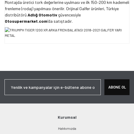
Montajda üretici tork değerlerine uyulması ve ilk 150–200 km kademeli
frenleme (rodaj) yapılması önerilir. Orijinal Galfer ürünleri, Türkiye
distribütörü
Adlığ Otomotiv
güvencesiyle
Otosupermarket.com
’da satıştadır.
Bu ürünün fiyat bilgisi, resim, ürün açıklamalarında ve diğer
konularda yetersiz gördüğünüz noktaları öneri formunu kullanarak
Bu ürüne ilk yorumu siz yapın!
tarafımıza iletebilirsiniz.
Görüş ve önerileriniz için teşekkür ederiz.
Yorum Yaz
Ürün resmi kalitesiz, bozuk veya görüntülenemiyor.
ABONE OL
Ürün açıklamasında eksik bilgiler bulunuyor.
Ürün bilgilerinde hatalar bulunuyor.
Ürün fiyatı diğer sitelerden daha pahalı.
Bu ürüne benzer farklı alternatifler olmalı.
Kurumsal
Hakkımızda