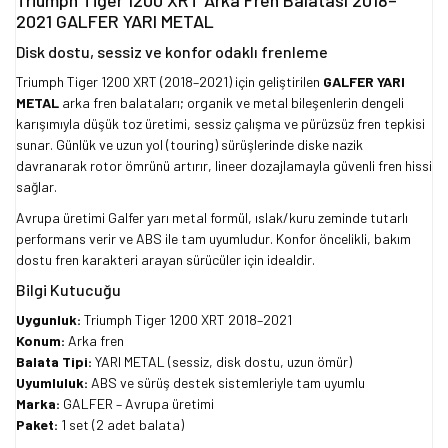
Triumph Tiger 1200 XRT Arka Fren Balatası 2018–
2021 GALFER YARI METAL
Disk dostu, sessiz ve konfor odaklı frenleme
Triumph Tiger 1200 XRT (2018–2021) için geliştirilen
GALFER YARI
METAL
arka fren balataları; organik ve metal bileşenlerin dengeli
karışımıyla düşük toz üretimi, sessiz çalışma ve pürüzsüz fren tepkisi
sunar. Günlük ve uzun yol (touring) sürüşlerinde diske nazik
davranarak rotor ömrünü artırır, lineer dozajlamayla güvenli fren hissi
sağlar.
Avrupa üretimi Galfer yarı metal formül, ıslak/kuru zeminde tutarlı
performans verir ve ABS ile tam uyumludur. Konfor öncelikli, bakım
dostu fren karakteri arayan sürücüler için idealdir.
Bilgi Kutucuğu
Uygunluk:
Triumph Tiger 1200 XRT 2018–2021
Konum:
Arka fren
Balata Tipi:
YARI METAL (sessiz, disk dostu, uzun ömür)
Uyumluluk:
ABS ve sürüş destek sistemleriyle tam uyumlu
Marka:
GALFER – Avrupa üretimi
Paket:
1 set (2 adet balata)