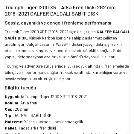
Triumph Tiger 1200 XRT Arka Fren Diski 282 mm
2018–2021 GALFER DALGALI SABİT DİSK
Sessiz, dayanıklı ve dengeli frenleme performansı
Triumph Tiger 1200 XRT (2018–2021) için geliştirilen
GALFER DALGALI
SABİT DİSK
, yüksek karbon içeriğine sahip paslanmaz çelikten
üretilmiştir. Dalgalı tasarım (Wave®), diskin yüzeyindeki ısıyı ve kiri
etkili biçimde uzaklaştırarak pedal hissinde süreklilik sağlar. Sabit
yapısı, deformasyonu azaltır ve uzun ömürlü dayanıklılık sunar.
Touring ve adventure sürüşlerinde, yüksek yük altındaki frenlemelerde
bile güvenli performans sağlar. Yüksek ısı altında kararlılığını korur ve
sessiz çalışma karakteriyle öne çıkar.
Bilgi Kutucuğu
Uygunluk:
Triumph Tiger 1200 XRT 2018–2021
Konum:
Arka fren
Çap:
282 mm
Tip:
DALGALI SABİT DİSK
Malzeme:
Yüksek karbonlu paslanmaz çelik
Paket:
1 adet arka fren diski