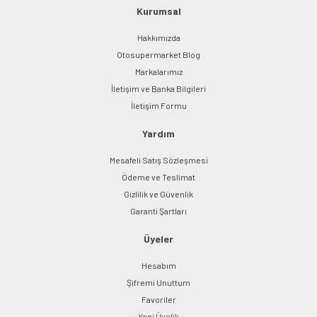
Bu ürüne benzer farklı alternatifler olmalı.
Kurumsal
Hakkımızda
Otosupermarket Blog
Markalarımız
İletişim ve Banka Bilgileri
Gönder
İletişim Formu
Yardım
Mesafeli Satış Sözleşmesi
Ödeme ve Teslimat
Gizlilik ve Güvenlik
Garanti Şartları
Üyeler
Hesabım
Şifremi Unuttum
Favoriler
Yeni Üyelik