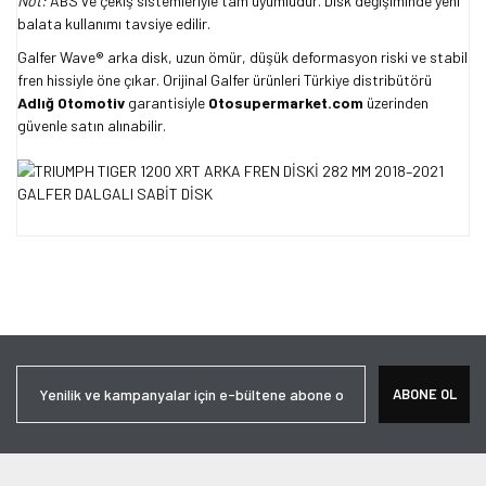
Not:
ABS ve çekiş sistemleriyle tam uyumludur. Disk değişiminde yeni
balata kullanımı tavsiye edilir.
Galfer Wave® arka disk, uzun ömür, düşük deformasyon riski ve stabil
fren hissiyle öne çıkar. Orijinal Galfer ürünleri Türkiye distribütörü
Adlığ Otomotiv
garantisiyle
Otosupermarket.com
üzerinden
güvenle satın alınabilir.
Bu ürünün fiyat bilgisi, resim, ürün açıklamalarında ve diğer
konularda yetersiz gördüğünüz noktaları öneri formunu kullanarak
Bu ürüne ilk yorumu siz yapın!
tarafımıza iletebilirsiniz.
Görüş ve önerileriniz için teşekkür ederiz.
Yorum Yaz
Ürün resmi kalitesiz, bozuk veya görüntülenemiyor.
ABONE OL
Ürün açıklamasında eksik bilgiler bulunuyor.
Ürün bilgilerinde hatalar bulunuyor.
Ürün fiyatı diğer sitelerden daha pahalı.