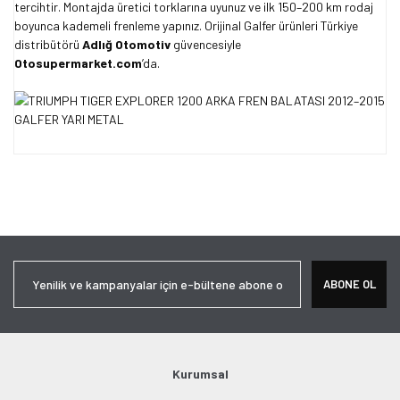
tercihtir. Montajda üretici torklarına uyunuz ve ilk 150–200 km rodaj
boyunca kademeli frenleme yapınız. Orijinal Galfer ürünleri Türkiye
distribütörü
Adlığ Otomotiv
güvencesiyle
Otosupermarket.com
’da.
Bu ürünün fiyat bilgisi, resim, ürün açıklamalarında ve diğer
konularda yetersiz gördüğünüz noktaları öneri formunu kullanarak
Bu ürüne ilk yorumu siz yapın!
tarafımıza iletebilirsiniz.
Görüş ve önerileriniz için teşekkür ederiz.
Yorum Yaz
Ürün resmi kalitesiz, bozuk veya görüntülenemiyor.
ABONE OL
Ürün açıklamasında eksik bilgiler bulunuyor.
Ürün bilgilerinde hatalar bulunuyor.
Ürün fiyatı diğer sitelerden daha pahalı.
Bu ürüne benzer farklı alternatifler olmalı.
Kurumsal