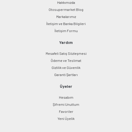
Hakkımızda
Otosupermarket Blog
Markalarımız
İletişim ve Banka Bilgileri
Gönder
İletişim Formu
Yardım
Mesafeli Satış Sözleşmesi
Ödeme ve Teslimat
Gizlilik ve Güvenlik
Garanti Şartları
Üyeler
Hesabım
Şifremi Unuttum
Favoriler
Yeni Üyelik