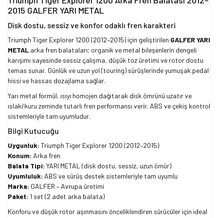
Triumph Tiger Explorer 1200 Arka Fren Balatası 2012–
2015 GALFER YARI METAL
Disk dostu, sessiz ve konfor odaklı fren karakteri
Triumph Tiger Explorer 1200 (2012–2015) için geliştirilen
GALFER YARI
METAL
arka fren balataları; organik ve metal bileşenlerin dengeli
karışımı sayesinde sessiz çalışma, düşük toz üretimi ve rotor dostu
temas sunar. Günlük ve uzun yol (touring) sürüşlerinde yumuşak pedal
hissi ve hassas dozajlama sağlar.
Yarı metal formül, ısıyı homojen dağıtarak disk ömrünü uzatır ve
ıslak/kuru zeminde tutarlı fren performansı verir. ABS ve çekiş kontrol
sistemleriyle tam uyumludur.
Bilgi Kutucuğu
Uygunluk:
Triumph Tiger Explorer 1200 (2012–2015)
Konum:
Arka fren
Balata Tipi:
YARI METAL (disk dostu, sessiz, uzun ömür)
Uyumluluk:
ABS ve sürüş destek sistemleriyle tam uyumlu
Marka:
GALFER – Avrupa üretimi
Paket:
1 set (2 adet arka balata)
Konforu ve düşük rotor aşınmasını önceliklendiren sürücüler için ideal