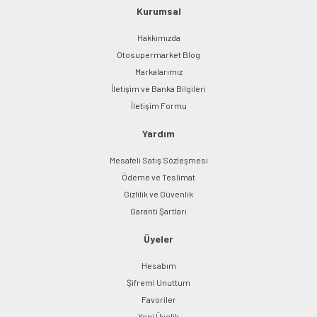
Bu ürüne benzer farklı alternatifler olmalı.
Kurumsal
Hakkımızda
Otosupermarket Blog
Markalarımız
İletişim ve Banka Bilgileri
Gönder
İletişim Formu
Yardım
Mesafeli Satış Sözleşmesi
Ödeme ve Teslimat
Gizlilik ve Güvenlik
Garanti Şartları
Üyeler
Hesabım
Şifremi Unuttum
Favoriler
Yeni Üyelik