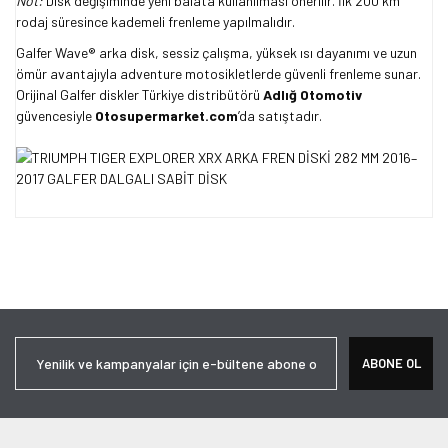
Not:
Disk değişiminde yeni balata kullanılması önerilir. İlk 200 km
rodaj süresince kademeli frenleme yapılmalıdır.
Galfer Wave® arka disk, sessiz çalışma, yüksek ısı dayanımı ve uzun
ömür avantajıyla adventure motosikletlerde güvenli frenleme sunar.
Orijinal Galfer diskler Türkiye distribütörü
Adlığ Otomotiv
güvencesiyle
Otosupermarket.com
’da satıştadır.
Bu ürünün fiyat bilgisi, resim, ürün açıklamalarında ve diğer
konularda yetersiz gördüğünüz noktaları öneri formunu kullanarak
Bu ürüne ilk yorumu siz yapın!
tarafımıza iletebilirsiniz.
Görüş ve önerileriniz için teşekkür ederiz.
Yorum Yaz
Ürün resmi kalitesiz, bozuk veya görüntülenemiyor.
ABONE OL
Ürün açıklamasında eksik bilgiler bulunuyor.
Ürün bilgilerinde hatalar bulunuyor.
Ürün fiyatı diğer sitelerden daha pahalı.