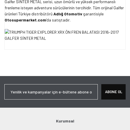
Galfer SİNTER METAL serisi, uzun ömürlü ve yüksek performanslı
frenleme isteyen adventure sürücülerinin tercihidir. Tüm orijinal Galfer
ürünleri Türkiye distribütörü
Adlığ Otomotiv
garantisiyle
Otosupermarket.com
’da satıştadır.
Bu ürünün fiyat bilgisi, resim, ürün açıklamalarında ve diğer
konularda yetersiz gördüğünüz noktaları öneri formunu kullanarak
Bu ürüne ilk yorumu siz yapın!
tarafımıza iletebilirsiniz.
Görüş ve önerileriniz için teşekkür ederiz.
Yorum Yaz
Ürün resmi kalitesiz, bozuk veya görüntülenemiyor.
ABONE OL
Ürün açıklamasında eksik bilgiler bulunuyor.
Ürün bilgilerinde hatalar bulunuyor.
Ürün fiyatı diğer sitelerden daha pahalı.
Bu ürüne benzer farklı alternatifler olmalı.
Kurumsal