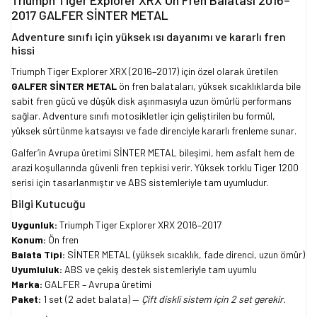
Triumph Tiger Explorer XRX Ön Fren Balatası 2016–
2017 GALFER SİNTER METAL
Adventure sınıfı için yüksek ısı dayanımı ve kararlı fren
hissi
Triumph Tiger Explorer XRX (2016–2017) için özel olarak üretilen
GALFER SİNTER METAL
ön fren balataları, yüksek sıcaklıklarda bile
sabit fren gücü ve düşük disk aşınmasıyla uzun ömürlü performans
sağlar. Adventure sınıfı motosikletler için geliştirilen bu formül,
yüksek sürtünme katsayısı ve fade direnciyle kararlı frenleme sunar.
Galfer’in Avrupa üretimi SİNTER METAL bileşimi, hem asfalt hem de
arazi koşullarında güvenli fren tepkisi verir. Yüksek torklu Tiger 1200
serisi için tasarlanmıştır ve ABS sistemleriyle tam uyumludur.
Bilgi Kutucuğu
Uygunluk:
Triumph Tiger Explorer XRX 2016–2017
Konum:
Ön fren
Balata Tipi:
SİNTER METAL (yüksek sıcaklık, fade direnci, uzun ömür)
Uyumluluk:
ABS ve çekiş destek sistemleriyle tam uyumlu
Marka:
GALFER – Avrupa üretimi
Paket:
1 set (2 adet balata) —
Çift diskli sistem için 2 set gerekir.