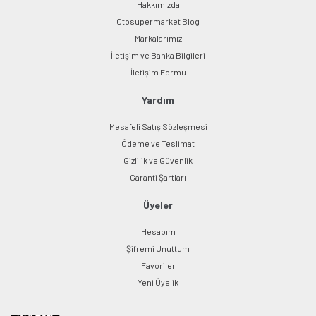
Hakkımızda
Otosupermarket Blog
Markalarımız
İletişim ve Banka Bilgileri
Gönder
İletişim Formu
Yardım
Mesafeli Satış Sözleşmesi
Ödeme ve Teslimat
Gizlilik ve Güvenlik
Garanti Şartları
Üyeler
Hesabım
Şifremi Unuttum
Favoriler
Yeni Üyelik