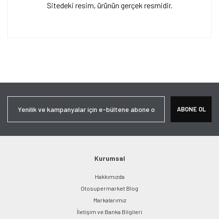
Sitedeki resim, ürünün gerçek resmidir.
Bu ürünün fiyat bilgisi, resim, ürün açıklamalarında ve diğer
konularda yetersiz gördüğünüz noktaları öneri formunu kullanarak
Bu ürüne ilk yorumu siz yapın!
tarafımıza iletebilirsiniz.
Görüş ve önerileriniz için teşekkür ederiz.
Yorum Yaz
Ürün resmi kalitesiz, bozuk veya görüntülenemiyor.
ABONE OL
Ürün açıklamasında eksik bilgiler bulunuyor.
Ürün bilgilerinde hatalar bulunuyor.
Ürün fiyatı diğer sitelerden daha pahalı.
Bu ürüne benzer farklı alternatifler olmalı.
Kurumsal
Hakkımızda
Otosupermarket Blog
Markalarımız
İletişim ve Banka Bilgileri