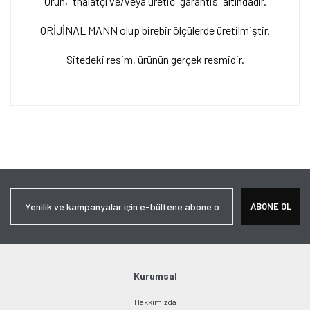
Ürün, ithalatçı ve/veya üretici garantisi altındadır.
ORİJİNAL MANN olup birebir ölçülerde üretilmiştir.
Sitedeki resim, ürünün gerçek resmidir.
Bu ürünün fiyat bilgisi, resim, ürün açıklamalarında ve diğer
konularda yetersiz gördüğünüz noktaları öneri formunu kullanarak
Bu ürüne ilk yorumu siz yapın!
tarafımıza iletebilirsiniz.
Görüş ve önerileriniz için teşekkür ederiz.
Yorum Yaz
Ürün resmi kalitesiz, bozuk veya görüntülenemiyor.
ABONE OL
Ürün açıklamasında eksik bilgiler bulunuyor.
Ürün bilgilerinde hatalar bulunuyor.
Ürün fiyatı diğer sitelerden daha pahalı.
Bu ürüne benzer farklı alternatifler olmalı.
Kurumsal
Hakkımızda