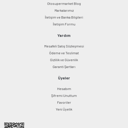
Otosupermarket Blog
Markalarımız
İletişim ve Banka Bilgileri
Gönder
İletişim Formu
Yardım
Mesafeli Satış Sözleşmesi
Ödeme ve Teslimat
Gizlilik ve Güvenlik
Garanti Şartları
Üyeler
Hesabım
Şifremi Unuttum
Favoriler
Yeni Üyelik