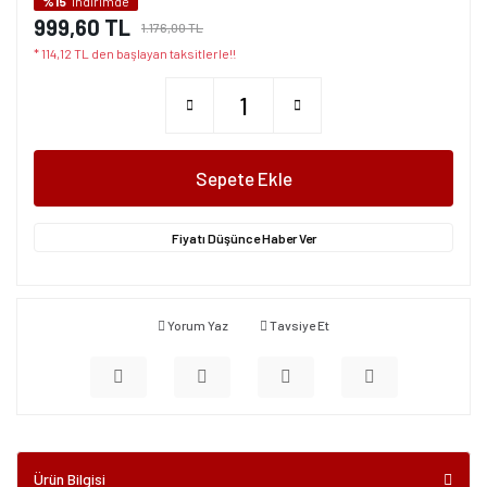
%15
indirimde
999,60 TL
1.176,00 TL
* 114,12 TL den başlayan taksitlerle!!
Sepete Ekle
Fiyatı Düşünce Haber Ver
Yorum Yaz
Tavsiye Et
Ürün Bilgisi