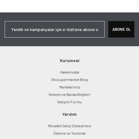
Bu ürüne ilk yorumu siz yapın!
tarafımıza iletebilirsiniz.
Görüş ve önerileriniz için teşekkür ederiz.
Yorum Yaz
Ürün resmi kalitesiz, bozuk veya görüntülenemiyor.
ABONE OL
Ürün açıklamasında eksik bilgiler bulunuyor.
Ürün bilgilerinde hatalar bulunuyor.
Ürün fiyatı diğer sitelerden daha pahalı.
Bu ürüne benzer farklı alternatifler olmalı.
Kurumsal
Hakkımızda
Otosupermarket Blog
Markalarımız
İletişim ve Banka Bilgileri
Gönder
İletişim Formu
Yardım
Mesafeli Satış Sözleşmesi
Ödeme ve Teslimat