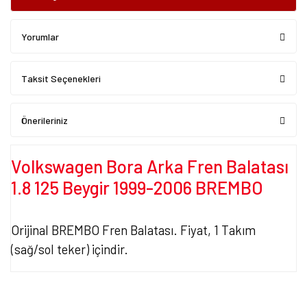
Yorumlar
Taksit Seçenekleri
Önerileriniz
Volkswagen Bora Arka Fren Balatası
1.8 125 Beygir 1999-2006 BREMBO
Orijinal BREMBO Fren Balatası. Fiyat, 1 Takım
(sağ/sol teker) içindir.
Bu ürünün fiyat bilgisi, resim, ürün açıklamalarında ve diğer
konularda yetersiz gördüğünüz noktaları öneri formunu kullanarak