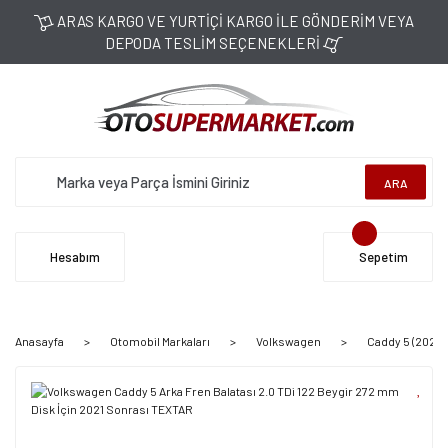
ARAS KARGO VE YURTİÇİ KARGO İLE GÖNDERİM VEYA
DEPODA TESLİM SEÇENEKLERİ
ARA
Hesabım
Sepetim
Anasayfa
Otomobil Markaları
Volkswagen
Caddy 5 (2021 