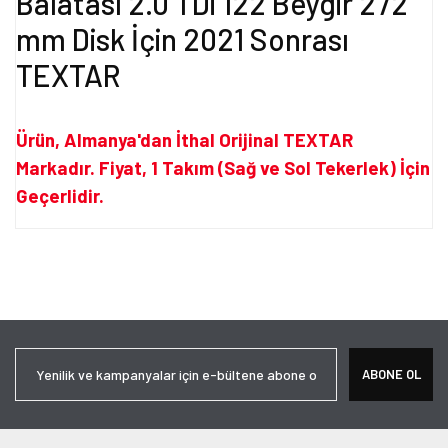
Balatası 2.0 TDi 122 Beygir 272
mm Disk İçin 2021 Sonrası
TEXTAR
Ürün, Almanya'dan İthal Orijinal TEXTAR
Markadır. Fiyat, 1 Takım (Sağ ve Sol Tekerlek) İçin
Geçerlidir.
Bu ürünün fiyat bilgisi, resim, ürün açıklamalarında ve diğer
konularda yetersiz gördüğünüz noktaları öneri formunu kullanarak
Bu ürüne ilk yorumu siz yapın!
tarafımıza iletebilirsiniz.
Görüş ve önerileriniz için teşekkür ederiz.
Yorum Yaz
Ürün resmi kalitesiz, bozuk veya görüntülenemiyor.
ABONE OL
Ürün açıklamasında eksik bilgiler bulunuyor.
Ürün bilgilerinde hatalar bulunuyor.
Ürün fiyatı diğer sitelerden daha pahalı.