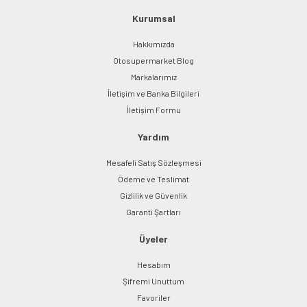
Bu ürüne benzer farklı alternatifler olmalı.
Kurumsal
Hakkımızda
Otosupermarket Blog
Markalarımız
İletişim ve Banka Bilgileri
Gönder
İletişim Formu
Yardım
Mesafeli Satış Sözleşmesi
Ödeme ve Teslimat
Gizlilik ve Güvenlik
Garanti Şartları
Üyeler
Hesabım
Şifremi Unuttum
Favoriler