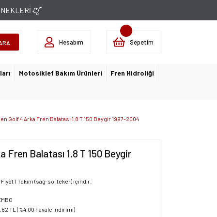
ÇENEKLERİ
Hesabım
Sepetim
ARA
ları
Motosiklet Bakım Ürünleri
Fren Hidroliği
n Golf 4 Arka Fren Balatası 1.8 T 150 Beygir 1997-2004
 Fren Balatası 1.8 T 150 Beygir
iyat 1 Takım (sağ-sol teker) içindir.
EMBO
,62 TL (%4,00 havale indirimi)