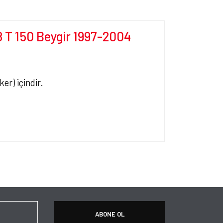
8 T 150 Beygir 1997-2004
er) içindir.
ersiz gördüğünüz noktaları öneri formunu kullanarak
apın!
ABONE OL