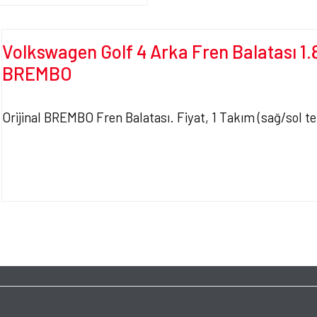
Volkswagen Golf 4 Arka Fren Balatası 1.
BREMBO
Orijinal BREMBO Fren Balatası. Fiyat, 1 Takım (sağ/sol tek
Bu ürünün fiyat bilgisi, resim, ürün açıklamalarında ve diğer konularda yet
tarafımıza iletebilirsiniz.
Bu ürüne ilk yorumu siz y
Görüş ve önerileriniz için teşekkür ederiz.
Ürün resmi kalitesiz, bozuk veya görüntülenemiyor.
Yorum Yaz
Ürün açıklamasında eksik bilgiler bulunuyor.
Ürün bilgilerinde hatalar bulunuyor.
Ürün fiyatı diğer sitelerden daha pahalı.
Bu ürüne benzer farklı alternatifler olmalı.