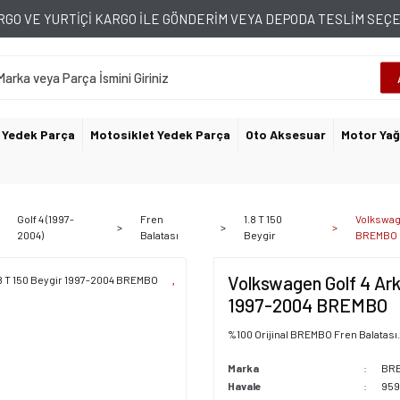
GO VE YURTİÇİ KARGO İLE GÖNDERİM VEYA DEPODA TESLİM SE
 Yedek Parça
Motosiklet Yedek Parça
Oto Aksesuar
Motor Yağ
Golf 4 (1997-
Fren
1.8 T 150
Volkswage
2004)
Balatası
Beygir
BREMBO
Volkswagen Golf 4 Arka
1997-2004 BREMBO
%100 Orijinal BREMBO Fren Balatası. F
Marka
BR
Havale
959