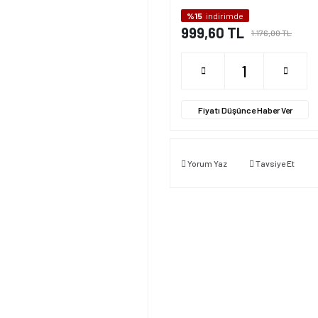
%15
indirimde
999,60 TL
1.176,00 TL
Fiyatı Düşünce Haber Ver
Yorum Yaz
Tavsiye Et