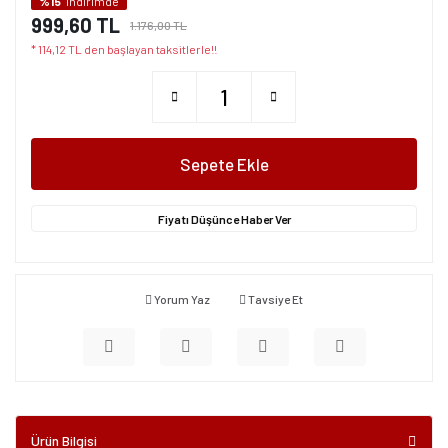
%15
indirimde
999,60 TL
1.176,00 TL
* 114,12 TL den başlayan taksitlerle!!
Sepete Ekle
Fiyatı Düşünce Haber Ver
Yorum Yaz
Tavsiye Et
Ürün Bilgisi