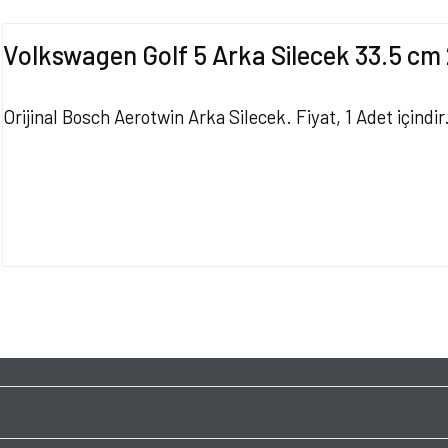
Volkswagen Golf 5 Arka Silecek 33.5 
Orijinal Bosch Aerotwin Arka Silecek. Fiyat, 1 Adet içind
Bu ürünün fiyat bilgisi, resim, ürün açıklamalarında ve diğer konularda yet
tarafımıza iletebilirsiniz.
Bu ürüne ilk yorumu siz y
Görüş ve önerileriniz için teşekkür ederiz.
Ürün resmi kalitesiz, bozuk veya görüntülenemiyor.
Yorum Yaz
Ürün açıklamasında eksik bilgiler bulunuyor.
Ürün bilgilerinde hatalar bulunuyor.
Ürün fiyatı diğer sitelerden daha pahalı.
Bu ürüne benzer farklı alternatifler olmalı.