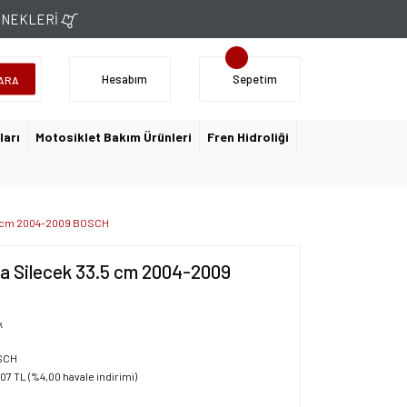
ÇENEKLERİ
Hesabım
Sepetim
ARA
ları
Motosiklet Bakım Ürünleri
Fren Hidroliği
.5 cm 2004-2009 BOSCH
ka Silecek 33.5 cm 2004-2009
k
SCH
,07 TL (%4,00 havale indirimi)