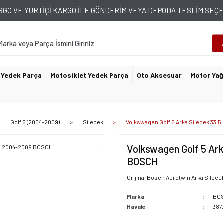
GO VE YURTİÇİ KARGO İLE GÖNDERİM VEYA DEPODA TESLİM SE
 Yedek Parça
Motosiklet Yedek Parça
Oto Aksesuar
Motor Yağ
Golf 5 (2004-2009)
Silecek
Volkswagen Golf 5 Arka Silecek 33
Volkswagen Golf 5 Ar
BOSCH
Orijinal Bosch Aerotwin Arka Silece
Marka
BO
Havale
387