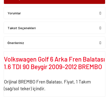
Yorumlar
Taksit Seçenekleri
Önerileriniz
Volkswagen Golf 6 Arka Fren Balatası
1.6 TDI 90 Beygir 2009-2012 BREMBO
Orijinal BREMBO Fren Balatası. Fiyat, 1 Takım
(sağ/sol teker) içindir.
Bu ürünün fiyat bilgisi, resim, ürün açıklamalarında ve diğer
konularda yetersiz gördüğünüz noktaları öneri formunu kullanarak