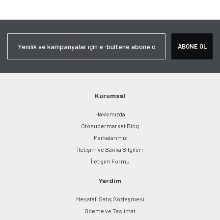
Bu ürüne ilk yorumu siz yapın!
tarafımıza iletebilirsiniz.
Görüş ve önerileriniz için teşekkür ederiz.
Yorum Yaz
Ürün resmi kalitesiz, bozuk veya görüntülenemiyor.
ABONE OL
Ürün açıklamasında eksik bilgiler bulunuyor.
Ürün bilgilerinde hatalar bulunuyor.
Ürün fiyatı diğer sitelerden daha pahalı.
Bu ürüne benzer farklı alternatifler olmalı.
Kurumsal
Hakkımızda
Otosupermarket Blog
Markalarımız
İletişim ve Banka Bilgileri
Gönder
İletişim Formu
Yardım
Mesafeli Satış Sözleşmesi
Ödeme ve Teslimat