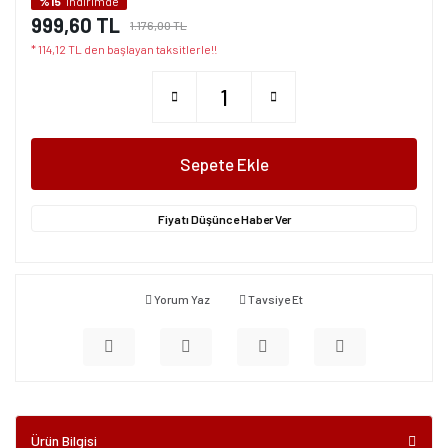
%15
indirimde
999,60 TL
1.176,00 TL
* 114,12 TL den başlayan taksitlerle!!
Sepete Ekle
Fiyatı Düşünce Haber Ver
Yorum Yaz
Tavsiye Et
Ürün Bilgisi