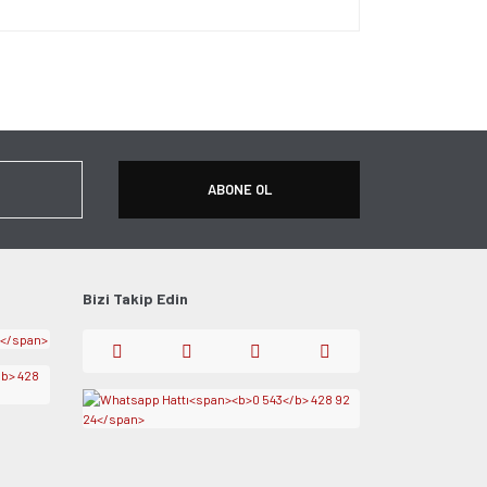
ersiz gördüğünüz noktaları öneri formunu kullanarak
apın!
ABONE OL
Bizi Takip Edin