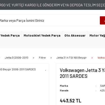
GO VE YURTİÇİ KARGO İLE GÖNDERİM VEYA DEPODA TESLİM SE
 Yedek Parça
Motosiklet Yedek Parça
Oto Aksesuar
Motor Yağ
Jetta 3 (2006-2011)
Filtre
Jetta 3 1.4 TSI 160 Beygir
Volks
Volkswagen Jetta 3 Ya
2011 SARDES
Marka
SA
Havale
425
443,52 TL