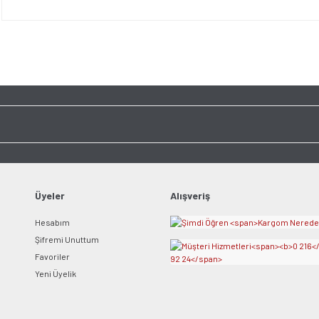
Bu ürünün fiyat bilgisi, resim, ürün açıklamalarında ve diğer konularda yet
tarafımıza iletebilirsiniz.
Bu ürüne ilk yorumu siz y
Görüş ve önerileriniz için teşekkür ederiz.
Ürün resmi kalitesiz, bozuk veya görüntülenemiyor.
Yorum Yaz
Ürün açıklamasında eksik bilgiler bulunuyor.
Ürün bilgilerinde hatalar bulunuyor.
Ürün fiyatı diğer sitelerden daha pahalı.
Bu ürüne benzer farklı alternatifler olmalı.
Üyeler
Alışveriş
Hesabım
Şifremi Unuttum
Gönder
Favoriler
Yeni Üyelik