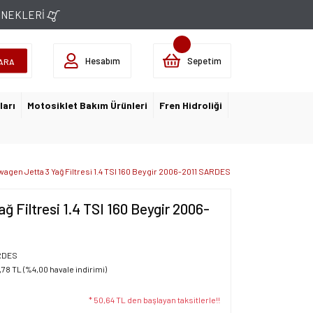
ÇENEKLERİ
Hesabım
Sepetim
ARA
ları
Motosiklet Bakım Ürünleri
Fren Hidroliği
wagen Jetta 3 Yağ Filtresi 1.4 TSI 160 Beygir 2006-2011 SARDES
ğ Filtresi 1.4 TSI 160 Beygir 2006-
RDES
,78 TL (%4,00 havale indirimi)
* 50,64 TL den başlayan taksitlerle!!