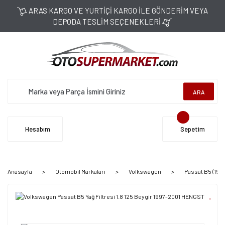
ARAS KARGO VE YURTİÇİ KARGO İLE GÖNDERİM VEYA
DEPODA TESLİM SEÇENEKLERİ
ARA
Hesabım
Sepetim
Anasayfa
Otomobil Markaları
Volkswagen
Passat B5 (199