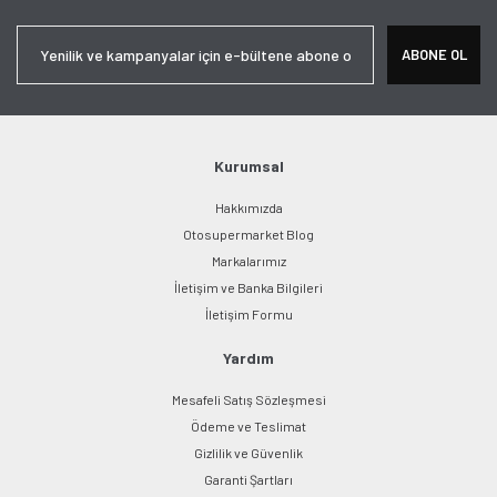
Yorum Yaz
Ürün resmi kalitesiz, bozuk veya görüntülenemiyor.
ABONE OL
Ürün açıklamasında eksik bilgiler bulunuyor.
Ürün bilgilerinde hatalar bulunuyor.
Ürün fiyatı diğer sitelerden daha pahalı.
Bu ürüne benzer farklı alternatifler olmalı.
Kurumsal
Hakkımızda
Otosupermarket Blog
Markalarımız
İletişim ve Banka Bilgileri
Gönder
İletişim Formu
Yardım
Mesafeli Satış Sözleşmesi
Ödeme ve Teslimat
Gizlilik ve Güvenlik
Garanti Şartları