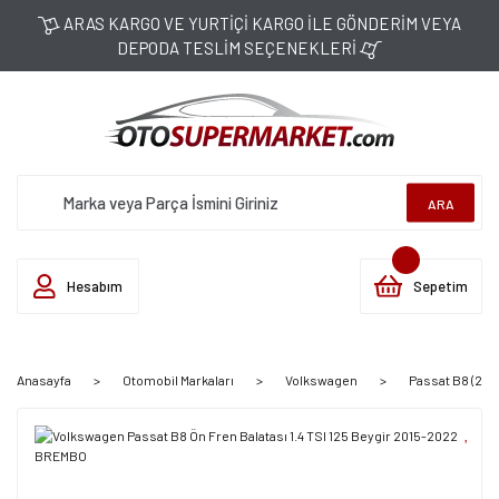
ARAS KARGO VE YURTİÇİ KARGO İLE GÖNDERİM VEYA
DEPODA TESLİM SEÇENEKLERİ
ARA
Hesabım
Sepetim
Anasayfa
Otomobil Markaları
Volkswagen
Passat B8 (201