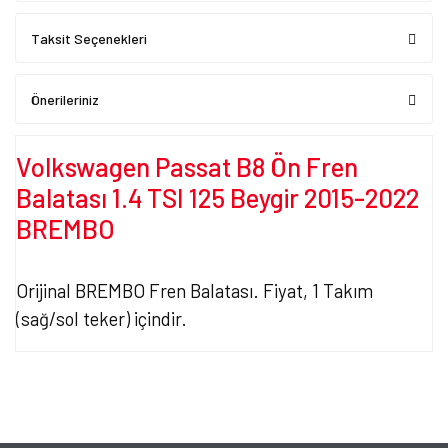
Taksit Seçenekleri
Önerileriniz
Volkswagen Passat B8 Ön Fren
Balatası 1.4 TSI 125 Beygir 2015-2022
BREMBO
Orijinal BREMBO Fren Balatası. Fiyat, 1 Takım
(sağ/sol teker) içindir.
Bu ürünün fiyat bilgisi, resim, ürün açıklamalarında ve diğer
konularda yetersiz gördüğünüz noktaları öneri formunu kullanarak
Bu ürüne ilk yorumu siz yapın!
tarafımıza iletebilirsiniz.
Görüş ve önerileriniz için teşekkür ederiz.