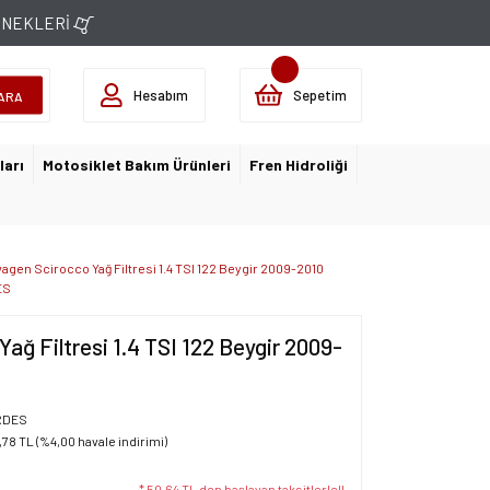
ÇENEKLERİ
Hesabım
Sepetim
ARA
ları
Motosiklet Bakım Ürünleri
Fren Hidroliği
agen Scirocco Yağ Filtresi 1.4 TSI 122 Beygir 2009-2010
ES
ağ Filtresi 1.4 TSI 122 Beygir 2009-
RDES
,78 TL (%4,00 havale indirimi)
* 50,64 TL den başlayan taksitlerle!!