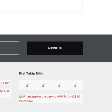
ersiz gördüğünüz noktaları öneri formunu kullanarak
apın!
ABONE OL
Bizi Takip Edin