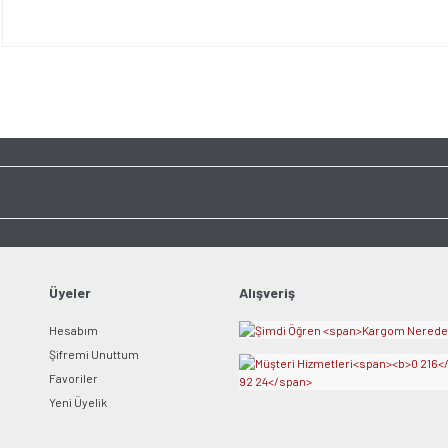
Bu ürünün fiyat bilgisi, resim, ürün açıklamalarında ve diğer konularda yet
tarafımıza iletebilirsiniz.
Bu ürüne ilk yorumu siz y
Görüş ve önerileriniz için teşekkür ederiz.
Ürün resmi kalitesiz, bozuk veya görüntülenemiyor.
Yorum Yaz
Ürün açıklamasında eksik bilgiler bulunuyor.
Ürün bilgilerinde hatalar bulunuyor.
Ürün fiyatı diğer sitelerden daha pahalı.
Bu ürüne benzer farklı alternatifler olmalı.
Üyeler
Alışveriş
Hesabım
Şifremi Unuttum
Gönder
Favoriler
Yeni Üyelik