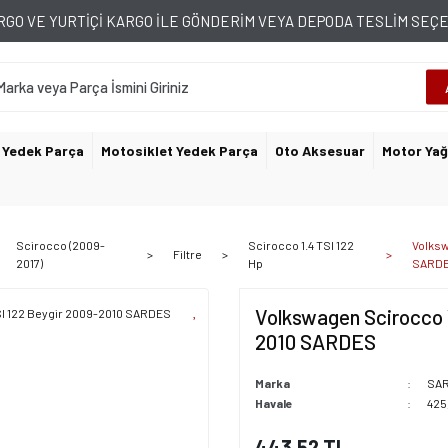
GO VE YURTİÇİ KARGO İLE GÖNDERİM VEYA DEPODA TESLİM SE
 Yedek Parça
Motosiklet Yedek Parça
Oto Aksesuar
Motor Yağ
Scirocco (2009-
Scirocco 1.4 TSI 122
Volksw
Filtre
2017)
Hp
SARD
Volkswagen Scirocco Y
2010 SARDES
Marka
SA
Havale
425
443,52 TL