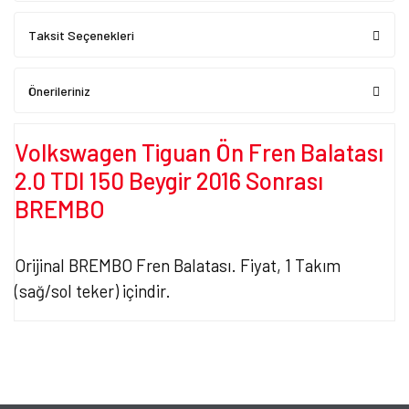
Taksit Seçenekleri
Önerileriniz
Volkswagen Tiguan Ön Fren Balatası
2.0 TDI 150 Beygir 2016 Sonrası
BREMBO
Orijinal BREMBO Fren Balatası. Fiyat, 1 Takım
(sağ/sol teker) içindir.
Bu ürünün fiyat bilgisi, resim, ürün açıklamalarında ve diğer
konularda yetersiz gördüğünüz noktaları öneri formunu kullanarak
Bu ürüne ilk yorumu siz yapın!
tarafımıza iletebilirsiniz.
Görüş ve önerileriniz için teşekkür ederiz.