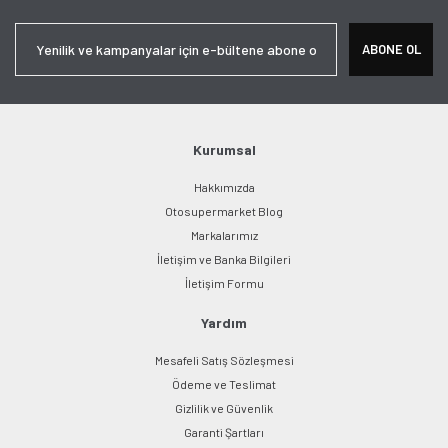
Yorum Yaz
Ürün resmi kalitesiz, bozuk veya görüntülenemiyor.
ABONE OL
Ürün açıklamasında eksik bilgiler bulunuyor.
Ürün bilgilerinde hatalar bulunuyor.
Ürün fiyatı diğer sitelerden daha pahalı.
Bu ürüne benzer farklı alternatifler olmalı.
Kurumsal
Hakkımızda
Otosupermarket Blog
Markalarımız
İletişim ve Banka Bilgileri
Gönder
İletişim Formu
Yardım
Mesafeli Satış Sözleşmesi
Ödeme ve Teslimat
Gizlilik ve Güvenlik
Garanti Şartları