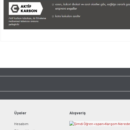
Bu ürünün fiyat bilgisi, resim, ürün açıklamalarında ve diğer konularda yet
tarafımıza iletebilirsiniz.
Bu ürüne ilk yorumu siz y
Görüş ve önerileriniz için teşekkür ederiz.
Ürün resmi kalitesiz, bozuk veya görüntülenemiyor.
Yorum Yaz
Ürün açıklamasında eksik bilgiler bulunuyor.
Ürün bilgilerinde hatalar bulunuyor.
Ürün fiyatı diğer sitelerden daha pahalı.
Bu ürüne benzer farklı alternatifler olmalı.
Üyeler
Alışveriş
Hesabım