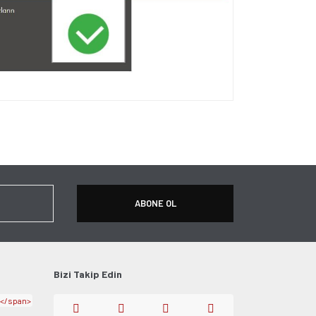
ersiz gördüğünüz noktaları öneri formunu kullanarak
apın!
ABONE OL
Bizi Takip Edin