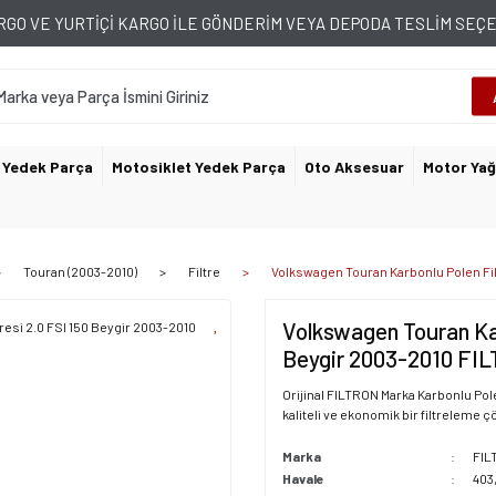
GO VE YURTİÇİ KARGO İLE GÖNDERİM VEYA DEPODA TESLİM SE
 Yedek Parça
Motosiklet Yedek Parça
Oto Aksesuar
Motor Yağ
Touran (2003-2010)
Filtre
Volkswagen Touran Karbonlu Polen Fil
Volkswagen Touran Kar
Beygir 2003-2010 FI
Orijinal FILTRON Marka Karbonlu Pole
kaliteli ve ekonomik bir filtreleme 
Marka
FIL
Havale
403