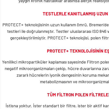
yaygın kronik hastalıklar arasında alerjik reaksiy
TESTLERLE KANITLANMIŞ UZUN
PROTECT+ teknolojisinin uzun kullanım ömrü, Bremen’de
testleri ile doğrulanmıştır. Testler uluslararası ISO 84
gerçekleştirilmiştir. PROTECT+ teknolojisi, polen filt
PROTECT+ TEKNOLOJİSİNİN EŞ
Yenilikci mikropartiküler kaplaması sayesinde Filtron pole
negatif mikroorganizmaları çekip, hücre duvarlarına zarar
zararlı hücrelerin iyonik dengesinin koruma meka
metabolizmasının ve mikroorganizmal
TÜM FİLTRON POLEN FİLTREL
İstisna yoktur. İster standart bir filtre, ister bir aktif 