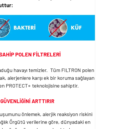
uttur:
SAHİP POLEN FİLTRELERİ
oluduğu havayı temizler. Tüm FILTRON polen
arak, alerjenlere karşı ek bir koruma sağlayan
yen PROTECT+ teknolojisine sahiptir.
GÜVENLİĞİNİ ARTTIRIR
luşumunu önlemek, alerjik reaksiyon riskini
ğlık Örgütü verilerine göre, dünyadaki en