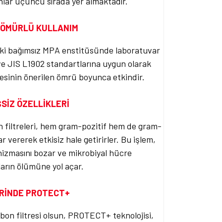
onlar üçüncü sırada yer almaktadır.
 ÖMÜRLÜ KULLANIM
ki bağımsız MPA enstitüsünde laboratuvar
6 ve JIS L1902 standartlarına uygun olarak
resinin önerilen ömrü boyunca etkindir.
SİZ ÖZELLİKLERİ
n filtreleri, hem gram-pozitif hem de gram-
 vererek etkisiz hale getirirler. Bu işlem,
nizmasını bozar ve mikrobiyal hücre
arın ölümüne yol açar.
ERİNDE PROTECT+
karbon filtresi olsun, PROTECT+ teknolojisi,