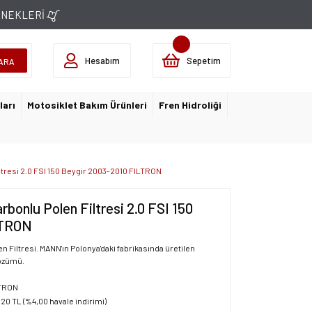
ÇENEKLERİ
Hesabım
Sepetim
ARA
ları
Motosiklet Bakım Ürünleri
Fren Hidroliği
tresi 2.0 FSI 150 Beygir 2003-2010 FILTRON
bonlu Polen Filtresi 2.0 FSI 150
LTRON
n Filtresi. MANN'ın Polonya'daki fabrikasında üretilen
çözümü.
TRON
,20 TL (%4,00 havale indirimi)