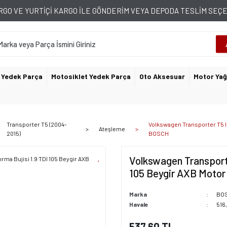
GO VE YURTİÇİ KARGO İLE GÖNDERİM VEYA DEPODA TESLİM SE
 Yedek Parça
Motosiklet Yedek Parça
Oto Aksesuar
Motor Yağ
Transporter T5 (2004-
Volkswagen Transporter T5 Is
Ateşleme
2015)
BOSCH
Volkswagen Transporte
105 Beygir AXB Moto
Marka
BO
Havale
516,
537,60 TL