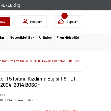
ÇENEKLERİ
Hesabım
Sepetim
ARA
ları
Motosiklet Bakım Ürünleri
Fren Hidroliği
ıtma Kızdırma Bujisi 1.9 TDI 105 Beygir AXB Motor 2004-2014
r T5 Isıtma Kızdırma Bujisi 1.9 TDI
r 2004-2014 BOSCH
SCH
10 TL (%4,00 havale indirimi)
* 61,38 TL den başlayan taksitlerle!!