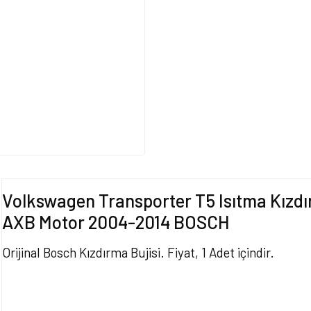
Volkswagen Transporter T5 Isıtma Kızdırm
AXB Motor 2004-2014 BOSCH
Orijinal Bosch Kızdırma Bujisi. Fiyat, 1 Adet içindir.
Bu ürünün fiyat bilgisi, resim, ürün açıklamalarında ve diğer konularda yet
tarafımıza iletebilirsiniz.