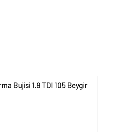
a Bujisi 1.9 TDI 105 Beygir
ersiz gördüğünüz noktaları öneri formunu kullanarak