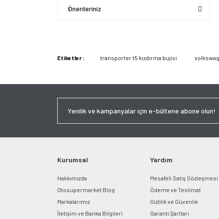
Önerileriniz
Etiketler :
transporter t5 kızdırma bujisi
volkswage
Kurumsal
Yardım
Hakkımızda
Mesafeli Satış Sözleşmesi
Otosupermarket Blog
Ödeme ve Teslimat
Markalarımız
Gizlilik ve Güvenlik
İletişim ve Banka Bilgileri
Garanti Şartları