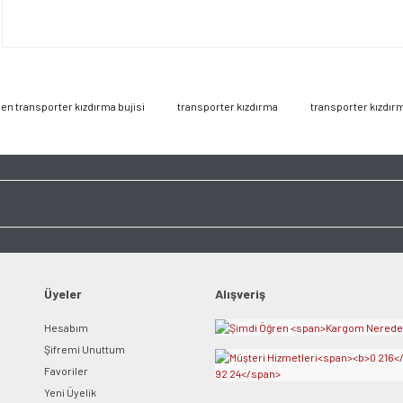
Bu ürüne ilk yorumu siz y
Görüş ve önerileriniz için teşekkür ederiz.
Ürün resmi kalitesiz, bozuk veya görüntülenemiyor.
Yorum Yaz
Ürün açıklamasında eksik bilgiler bulunuyor.
Ürün bilgilerinde hatalar bulunuyor.
n transporter kızdırma bujisi
transporter kızdırma
transporter kızdırm
Ürün fiyatı diğer sitelerden daha pahalı.
Bu ürüne benzer farklı alternatifler olmalı.
Gönder
Üyeler
Alışveriş
Hesabım
Şifremi Unuttum
Favoriler
Yeni Üyelik