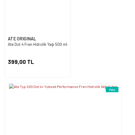
Ürün fiyatı diğer sitelerden daha pahalı.
Bu ürüne benzer farklı alternatifler olmalı.
ATE ORIGINAL
Ate Dot 4 Fren Hidrolik Yağı 500 ml
Gönder
399,00 TL
Yeni