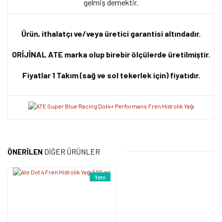
gelmiş demektir.
Ürün, ithalatçı ve/veya üretici garantisi altındadır.
ORİJİNAL ATE marka olup birebir ölçülerde üretilmiştir.
Fiyatlar 1 Takım (sağ ve sol tekerlek için) fiyatıdır.
Bu ürünün fiyat bilgisi, resim, ürün açıklamalarında ve diğer
konularda yetersiz gördüğünüz noktaları öneri formunu kullanarak
Bu ürüne ilk yorumu siz yapın!
tarafımıza iletebilirsiniz.
ÖNERİLEN
DİĞER ÜRÜNLER
Görüş ve önerileriniz için teşekkür ederiz.
Yorum Yaz
Yeni
Ürün resmi kalitesiz, bozuk veya görüntülenemiyor.
Ürün açıklamasında eksik bilgiler bulunuyor.
Ürün bilgilerinde hatalar bulunuyor.