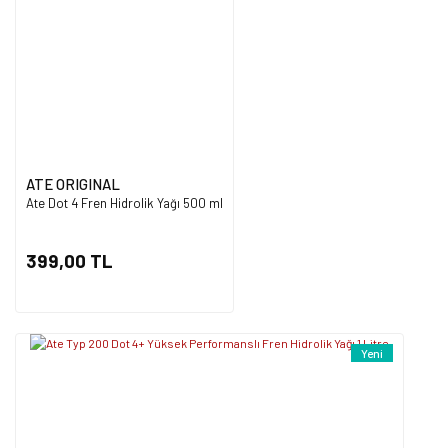
Ürün açıklamasında eksik bilgiler bulunuyor.
Ürün bilgilerinde hatalar bulunuyor.
Ürün fiyatı diğer sitelerden daha pahalı.
Bu ürüne benzer farklı alternatifler olmalı.
ATE ORIGINAL
Ate Dot 4 Fren Hidrolik Yağı 500 ml
Gönder
399,00 TL
Yeni