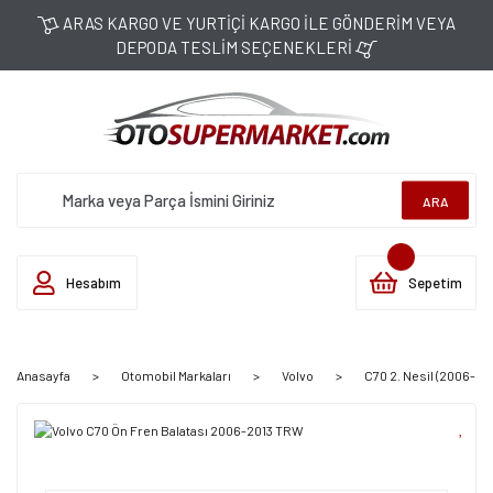
ARAS KARGO VE YURTİÇİ KARGO İLE GÖNDERİM VEYA
DEPODA TESLİM SEÇENEKLERİ
ARA
Hesabım
Sepetim
Anasayfa
Otomobil Markaları
Volvo
C70 2. Nesil (2006-20