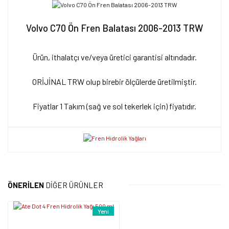
Volvo C70 Ön Fren Balatası 2006-2013 TRW
Ürün, ithalatçı ve/veya üretici garantisi altındadır.
ORİJİNAL TRW olup birebir ölçülerde üretilmiştir.
Fiyatlar 1 Takım (sağ ve sol tekerlek için) fiyatıdır.
Bu ürünün fiyat bilgisi, resim, ürün açıklamalarında ve diğer
konularda yetersiz gördüğünüz noktaları öneri formunu kullanarak
Bu ürüne ilk yorumu siz yapın!
tarafımıza iletebilirsiniz.
ÖNERİLEN
DİĞER ÜRÜNLER
Görüş ve önerileriniz için teşekkür ederiz.
Yorum Yaz
Yeni
Ürün resmi kalitesiz, bozuk veya görüntülenemiyor.