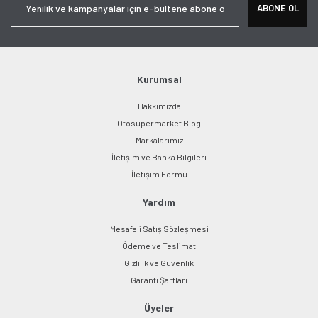
ABONE OL
Ürün açıklamasında eksik bilgiler bulunuyor.
Ürün bilgilerinde hatalar bulunuyor.
Ürün fiyatı diğer sitelerden daha pahalı.
Bu ürüne benzer farklı alternatifler olmalı.
Kurumsal
Hakkımızda
Otosupermarket Blog
Markalarımız
İletişim ve Banka Bilgileri
Gönder
İletişim Formu
Yardım
Mesafeli Satış Sözleşmesi
Ödeme ve Teslimat
Gizlilik ve Güvenlik
Garanti Şartları
Üyeler