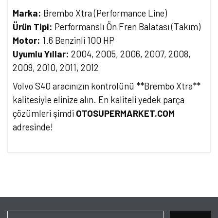
Marka:
Brembo Xtra (Performance Line)
Ürün Tipi:
Performanslı Ön Fren Balatası (Takım)
Motor:
1.6 Benzinli 100 HP
Uyumlu Yıllar:
2004, 2005, 2006, 2007, 2008,
2009, 2010, 2011, 2012
Volvo S40 aracınızın kontrolünü **Brembo Xtra**
kalitesiyle elinize alın. En kaliteli yedek parça
çözümleri şimdi
OTOSUPERMARKET.COM
adresinde!
Bu ürünün fiyat bilgisi, resim, ürün açıklamalarında ve diğer
konularda yetersiz gördüğünüz noktaları öneri formunu kullanarak
Bu ürüne ilk yorumu siz yapın!
tarafımıza iletebilirsiniz.
Görüş ve önerileriniz için teşekkür ederiz.
Yorum Yaz
Ürün resmi kalitesiz, bozuk veya görüntülenemiyor.