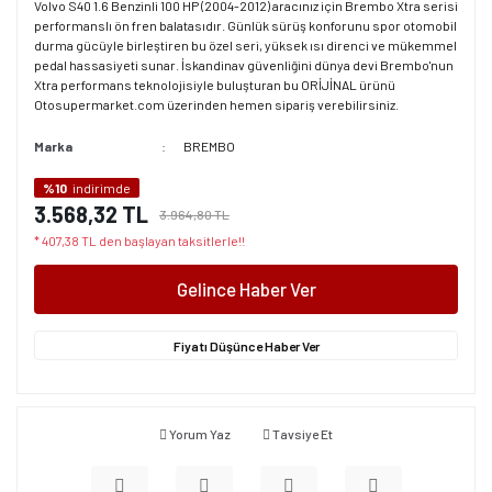
Volvo S40 1.6 Benzinli 100 HP (2004-2012) aracınız için Brembo Xtra serisi
performanslı ön fren balatasıdır. Günlük sürüş konforunu spor otomobil
durma gücüyle birleştiren bu özel seri, yüksek ısı direnci ve mükemmel
pedal hassasiyeti sunar. İskandinav güvenliğini dünya devi Brembo'nun
Xtra performans teknolojisiyle buluşturan bu ORİJİNAL ürünü
Otosupermarket.com üzerinden hemen sipariş verebilirsiniz.
Marka
BREMBO
%10
indirimde
3.568,32 TL
3.964,80 TL
* 407,38 TL den başlayan taksitlerle!!
Gelince Haber Ver
Fiyatı Düşünce Haber Ver
Yorum Yaz
Tavsiye Et