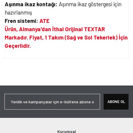
Aşınma ikaz kontağı:
Aşınma ikaz göstergesi için
hazırlanmış
Fren sistemi:
ATE
Ürün, Almanya'dan İthal Orijinal TEXTAR
Markadır. Fiyat, 1 Takım (Sağ ve Sol Tekerlek) İçin
Geçerlidir.
Bu ürünün fiyat bilgisi, resim, ürün açıklamalarında ve diğer
konularda yetersiz gördüğünüz noktaları öneri formunu kullanarak
Bu ürüne ilk yorumu siz yapın!
tarafımıza iletebilirsiniz.
Görüş ve önerileriniz için teşekkür ederiz.
Yorum Yaz
Ürün resmi kalitesiz, bozuk veya görüntülenemiyor.
ABONE OL
Ürün açıklamasında eksik bilgiler bulunuyor.
Ürün bilgilerinde hatalar bulunuyor.
Ürün fiyatı diğer sitelerden daha pahalı.
Bu ürüne benzer farklı alternatifler olmalı.
Kurumsal