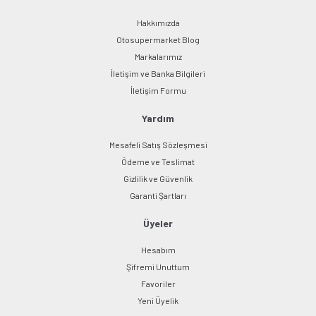
Hakkımızda
Otosupermarket Blog
Markalarımız
İletişim ve Banka Bilgileri
Gönder
İletişim Formu
Yardım
Mesafeli Satış Sözleşmesi
Ödeme ve Teslimat
Gizlilik ve Güvenlik
Garanti Şartları
Üyeler
Hesabım
Şifremi Unuttum
Favoriler
Yeni Üyelik